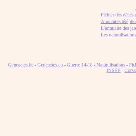
Fichier des décès
Annuaires télépho
L’annuaire des jar
Les naturalisation
Geneactes.be
-
Geneactes.eu
-
Guerre 14-18
-
Naturalisations
-
Fic
INSEE
-
Corsa