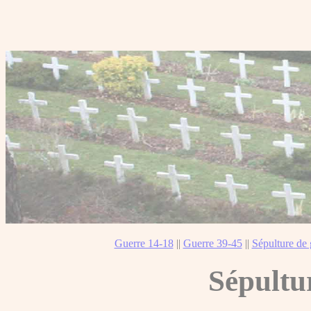
Guerre 14-18
||
Guerre 39-45
||
Sépulture de 
Sépultu