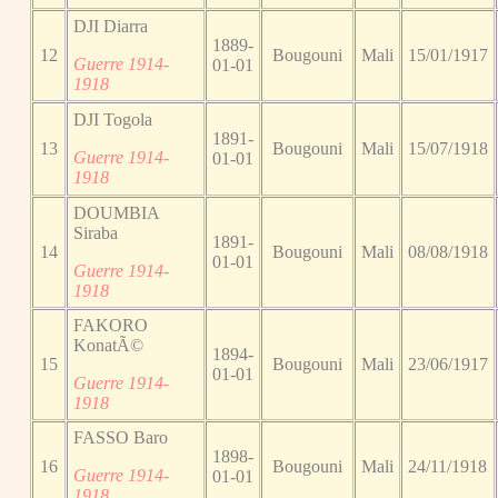
DJI Diarra
1889-
12
Bougouni
Mali
15/01/1917
Guerre 1914-
01-01
1918
DJI Togola
1891-
13
Bougouni
Mali
15/07/1918
Guerre 1914-
01-01
1918
DOUMBIA
Siraba
1891-
14
Bougouni
Mali
08/08/1918
01-01
Guerre 1914-
1918
FAKORO
KonatÃ©
1894-
15
Bougouni
Mali
23/06/1917
01-01
Guerre 1914-
1918
FASSO Baro
1898-
16
Bougouni
Mali
24/11/1918
Guerre 1914-
01-01
1918