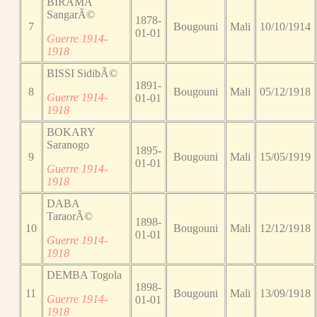
BIRAMA
SangarÃ©
1878-
7
Bougouni
Mali
10/10/1914
01-01
Guerre 1914-
1918
BISSI SidibÃ©
1891-
8
Bougouni
Mali
05/12/1918
Guerre 1914-
01-01
1918
BOKARY
Saranogo
1895-
9
Bougouni
Mali
15/05/1919
01-01
Guerre 1914-
1918
DABA
TaraorÃ©
1898-
10
Bougouni
Mali
12/12/1918
01-01
Guerre 1914-
1918
DEMBA Togola
1898-
11
Bougouni
Mali
13/09/1918
Guerre 1914-
01-01
1918