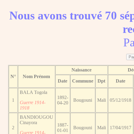
Nous avons trouvé 70 sép
re
Pa
Naissance
Dé
N°
Nom Prénom
Date
Commune
Dpt
Date
BALA Togola
1892-
1
Bougouni
Mali
05/12/1918
Guerre 1914-
04-20
1918
BANDIOUGOU
Cinayora
1887-
2
Bougouni
Mali
17/04/1917
01-01
Guerre 1914-