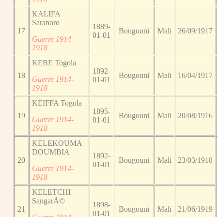
KALIFA
Saranoro
1889-
17
Bougouni
Mali
26/09/1917
01-01
Guerre 1914-
1918
KEBE Togola
1892-
18
Bougouni
Mali
16/04/1917
Guerre 1914-
01-01
1918
KEIFFA Togola
1895-
19
Bougouni
Mali
20/08/1916
Guerre 1914-
01-01
1918
KELEKOUMA
DOUMBIA
1892-
20
Bougouni
Mali
23/03/1918
01-01
Guerre 1914-
1918
KELETCHI
SangarÃ©
1898-
21
Bougouni
Mali
21/06/1919
01-01