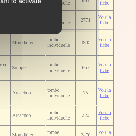
ant to activate
Suippes
863
individuelle
fiche
tombe
Voir la
Montdidier
2771
individuelle
fiche
tombe
Voir la
Montdidier
3935
individuelle
fiche
erme
tombe
Voir la
Suippes
665
individuelle
fiche
tombe
Voir la
Arcachon
75
individuelle
fiche
tombe
Voir la
Arcachon
220
individuelle
fiche
tombe
Voir la
Montdidier
2470