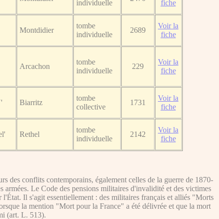
individuelle
fiche
tombe
Voir la
Montdidier
2689
individuelle
fiche
tombe
Voir la
Arcachon
229
individuelle
fiche
tombe
Voir la
'
Biarritz
1731
collective
fiche
tombe
Voir la
l'
Rethel
2142
individuelle
fiche
s des conflits contemporains, également celles de la guerre de 1870-
es armées. Le Code des pensions militaires d'invalidité et des victimes
tat. Il s'agit essentiellement : des militaires français et alliés "Morts
lorsque la mention "Mort pour la France" a été délivrée et que la mort
i (art. L. 513).