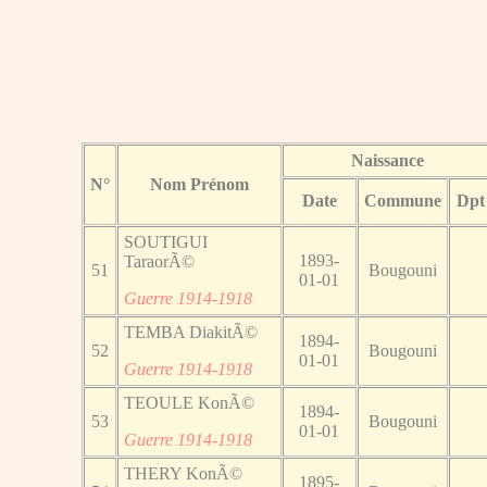
Naissance
N°
Nom Prénom
Date
Commune
Dpt
SOUTIGUI
1893-
TaraorÃ©
51
Bougouni
01-01
Guerre 1914-1918
TEMBA DiakitÃ©
1894-
52
Bougouni
01-01
Guerre 1914-1918
TEOULE KonÃ©
1894-
53
Bougouni
01-01
Guerre 1914-1918
THERY KonÃ©
1895-