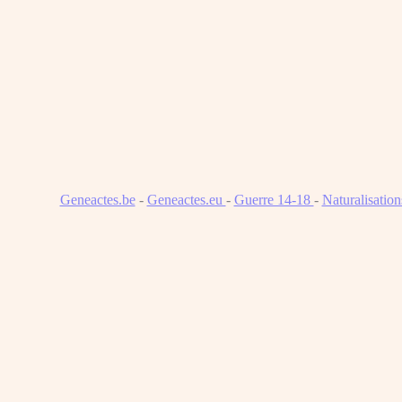
Geneactes.be
-
Geneactes.eu
-
Guerre 14-18
-
Naturalisatio