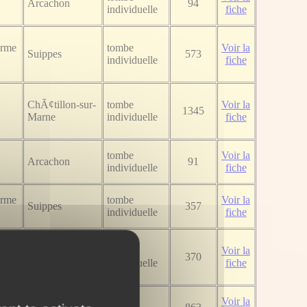
Arcachon
94
individuelle
fiche
erme
tombe
Voir la
Suippes
573
individuelle
fiche
ChÃ¢tillon-sur-
tombe
Voir la
1345
Marne
individuelle
fiche
tombe
Voir la
Arcachon
91
individuelle
fiche
erme
tombe
Voir la
Suippes
357
individuelle
fiche
erme
tombe
Voir la
Suippes
370
individuelle
fiche
erme
tombe
Voir la