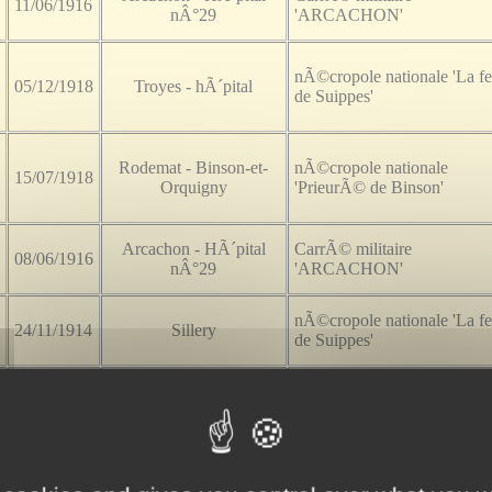
11/06/1916
nÂ°29
'ARCACHON'
nÃ©cropole nationale 'La f
05/12/1918
Troyes - hÃ´pital
de Suippes'
Rodemat - Binson-et-
nÃ©cropole nationale
15/07/1918
Orquigny
'PrieurÃ© de Binson'
Arcachon - HÃ´pital
CarrÃ© militaire
08/06/1916
nÂ°29
'ARCACHON'
nÃ©cropole nationale 'La f
24/11/1914
Sillery
de Suippes'
Camp de Faverolles-
nÃ©cropole nationale 'La f
24/08/1918
CoÃ«my
de Suippes'
nÃ©cropole nationale 'La f