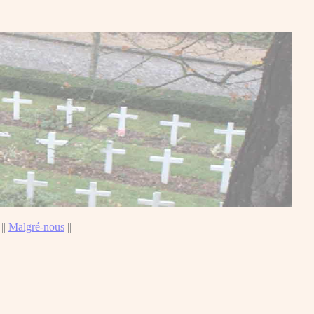
||
Malgré-nous
||