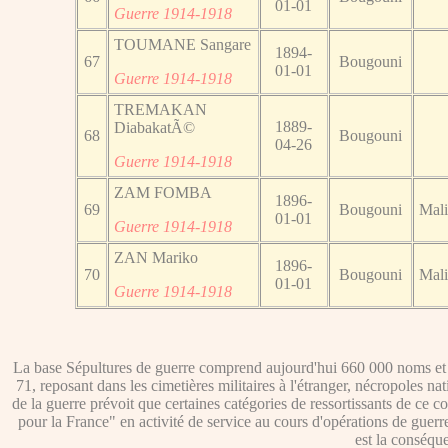
01-01
Guerre 1914-1918
TOUMANE Sangare
1894-
67
Bougouni
01-01
Guerre 1914-1918
TREMAKAN
1889-
DiabakatÃ©
68
Bougouni
04-26
Guerre 1914-1918
ZAM FOMBA
1896-
69
Bougouni
Mali
01-01
Guerre 1914-1918
ZAN Mariko
1896-
70
Bougouni
Mali
01-01
Guerre 1914-1918
La base Sépultures de guerre comprend aujourd'hui 660 000 noms et p
71, reposant dans les cimetières militaires à l'étranger, nécropoles n
de la guerre prévoit que certaines catégories de ressortissants de ce co
pour la France" en activité de service au cours d'opérations de guerr
est la conséque