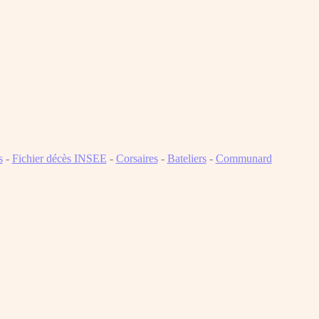
s
-
Fichier décès INSEE
-
Corsaires
-
Bateliers
-
Communard