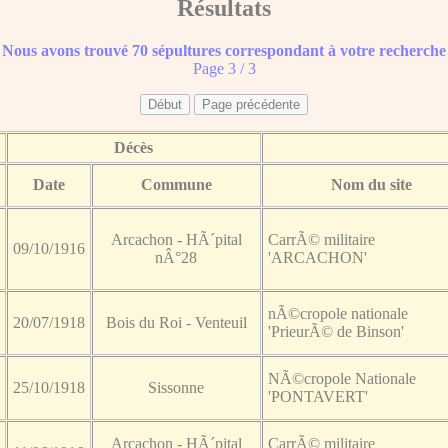
Résultats
Nous avons trouvé 70 sépultures correspondant à votre recherche
Page 3 / 3
Décès
Date
Commune
Nom du site
Arcachon - HÃ´pital
CarrÃ© militaire
09/10/1916
nÂ°28
'ARCACHON'
nÃ©cropole nationale
20/07/1918
Bois du Roi - Venteuil
'PrieurÃ© de Binson'
NÃ©cropole Nationale
25/10/1918
Sissonne
'PONTAVERT'
Arcachon - HÃ´pital
CarrÃ© militaire