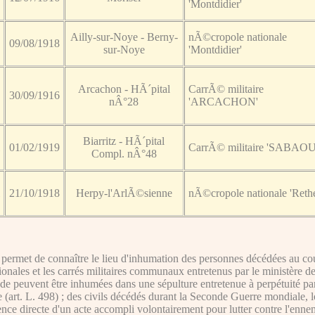
'Montdidier'
Ailly-sur-Noye - Berny-
nÃ©cropole nationale
09/08/1918
sur-Noye
'Montdidier'
Arcachon - HÃ´pital
CarrÃ© militaire
30/09/1916
nÂ°28
'ARCACHON'
Biarritz - HÃ´pital
01/02/1919
CarrÃ© militaire 'SABAOU
Compl. nÂ°48
21/10/1918
Herpy-l'ArlÃ©sienne
nÃ©cropole nationale 'Rethe
ermet de connaître le lieu d'inhumation des personnes décédées au cour
ationales et les carrés militaires communaux entretenus par le ministère d
de peuvent être inhumées dans une sépulture entretenue à perpétuité par l'É
e (art. L. 498) ; des civils décédés durant la Seconde Guerre mondiale, 
nce directe d'un acte accompli volontairement pour lutter contre l'ennem