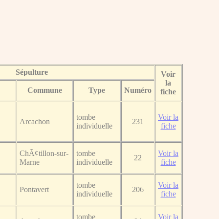
Sépulture
Voir
la
Commune
Type
Numéro
fiche
tombe
Voir la
Arcachon
231
individuelle
fiche
ChÃ¢tillon-sur-
tombe
Voir la
22
Marne
individuelle
fiche
tombe
Voir la
Pontavert
206
individuelle
fiche
tombe
Voir la