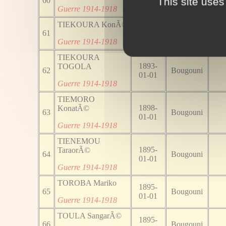
This site uses
60
Bougouni
01-01
Guerre 1914-1918
TIEKOURA KonÃ©
1891-
61
Bougouni
01-01
Guerre 1914-1918
TIEKOURA
1893-
TOGOLA
62
Bougouni
01-01
Guerre 1914-1918
TIEMORO
1898-
KonatÃ©
63
Bougouni
01-01
Guerre 1914-1918
TIENEMOU
1895-
TaraorÃ©
64
Bougouni
01-01
Guerre 1914-1918
TOROBA Mariko
1895-
65
Bougouni
01-01
Guerre 1914-1918
TOULA SangarÃ©
1895-
66
Bougouni