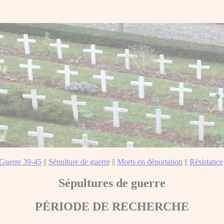
Guerre 39-45
||
Sépulture de guerre
||
Morts en déportation
||
Résistance
Sépultures de guerre
PÉRIODE DE RECHERCHE