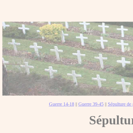
Guerre 14-18
||
Guerre 39-45
||
Sépulture de 
Sépultu