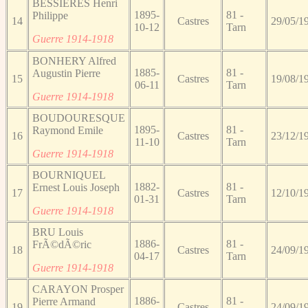
BESSIERES Henri
1895-
81 -
Philippe
14
Castres
29/05/1
10-12
Tarn
Guerre 1914-1918
BONHERY Alfred
1885-
81 -
Augustin Pierre
15
Castres
19/08/1
06-11
Tarn
Guerre 1914-1918
BOUDOURESQUE
1895-
81 -
Raymond Emile
16
Castres
23/12/1
11-10
Tarn
Guerre 1914-1918
BOURNIQUEL
1882-
81 -
Ernest Louis Joseph
17
Castres
12/10/1
01-31
Tarn
Guerre 1914-1918
BRU Louis
1886-
81 -
FrÃ©dÃ©ric
18
Castres
24/09/1
04-17
Tarn
Guerre 1914-1918
CARAYON Prosper
1886-
81 -
Pierre Armand
19
Castres
24/09/1