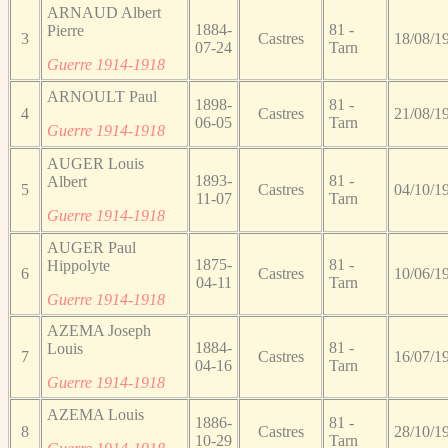
ARNAUD Albert
1884-
81 -
Pierre
3
Castres
18/08/1
07-24
Tarn
Guerre 1914-1918
ARNOULT Paul
1898-
81 -
4
Castres
21/08/1
06-05
Tarn
Guerre 1914-1918
AUGER Louis
1893-
81 -
Albert
5
Castres
04/10/1
11-07
Tarn
Guerre 1914-1918
AUGER Paul
1875-
81 -
Hippolyte
6
Castres
10/06/1
04-11
Tarn
Guerre 1914-1918
AZEMA Joseph
1884-
81 -
Louis
7
Castres
16/07/1
04-16
Tarn
Guerre 1914-1918
AZEMA Louis
1886-
81 -
8
Castres
28/10/1
10-29
Tarn