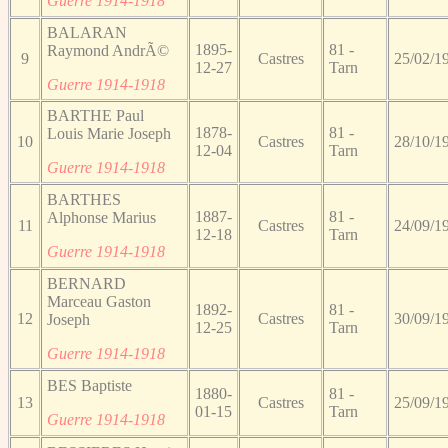
Guerre 1914-1918
BALARAN
1895-
81 -
Raymond AndrÃ©
9
Castres
25/02/1
12-27
Tarn
Guerre 1914-1918
BARTHE Paul
1878-
81 -
Louis Marie Joseph
10
Castres
28/10/1
12-04
Tarn
Guerre 1914-1918
BARTHES
1887-
81 -
Alphonse Marius
11
Castres
24/09/1
12-18
Tarn
Guerre 1914-1918
BERNARD
Marceau Gaston
1892-
81 -
12
Castres
30/09/1
Joseph
12-25
Tarn
Guerre 1914-1918
BES Baptiste
1880-
81 -
13
Castres
25/09/1
01-15
Tarn
Guerre 1914-1918