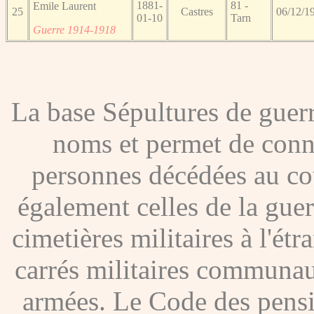
1881-
81 -
Emile Laurent
25
Castres
06/12/1
01-10
Tarn
Guerre 1914-1918
La base Sépultures de gue
noms et permet de conna
personnes décédées au co
également celles de la gue
cimetières militaires à l'étr
carrés militaires communau
armées. Le Code des pensio