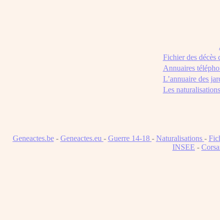
Fichier des décès
Annuaires télépho
L’annuaire des jar
Les naturalisation
Geneactes.be
-
Geneactes.eu
-
Guerre 14-18
-
Naturalisations
-
Fic
INSEE
-
Corsa