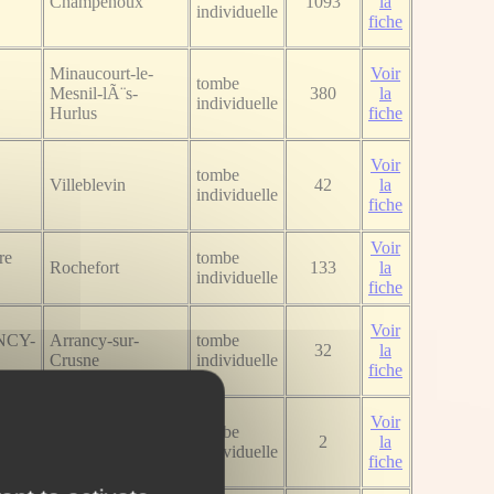
Champenoux
1093
la
individuelle
fiche
Minaucourt-le-
Voir
tombe
Mesnil-lÃ¨s-
380
la
individuelle
Hurlus
fiche
Voir
tombe
Villeblevin
42
la
individuelle
fiche
Voir
re
tombe
Rochefort
133
la
individuelle
fiche
Voir
ANCY-
Arrancy-sur-
tombe
32
la
Crusne
individuelle
fiche
Voir
tombe
Nantes
2
la
individuelle
fiche