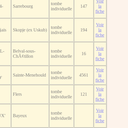
Voir
tombe
4-
Sarrebourg
147
la
individuelle
fiche
Voir
tombe
§ais
Skopje (ex Uskub)
194
la
individuelle
fiche
Voir
AL-
Belval-sous-
tombe
16
la
ChÃ¢tillon
individuelle
fiche
Voir
tombe
Sainte-Menehould
4561
la
'
individuelle
fiche
Voir
tombe
Flers
121
la
individuelle
fiche
Voir
tombe
UX'
Bayeux
la
individuelle
fiche