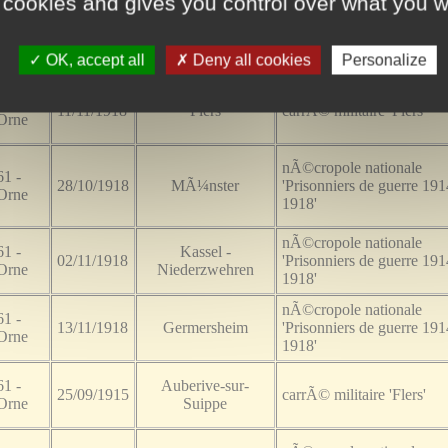
 cookies and gives you control over what you w
61 -
18/07/1918
Venteuil
carrÃ© militaire 'Flers'
Orne
OK, accept all
Deny all cookies
Personalize
61 -
11/11/1918
Flers
carrÃ© militaire 'Flers'
Orne
nÃ©cropole nationale
61 -
28/10/1918
MÃ¼nster
'Prisonniers de guerre 191
Orne
1918'
nÃ©cropole nationale
61 -
Kassel -
02/11/1918
'Prisonniers de guerre 191
Orne
Niederzwehren
1918'
nÃ©cropole nationale
61 -
13/11/1918
Germersheim
'Prisonniers de guerre 191
Orne
1918'
61 -
Auberive-sur-
25/09/1915
carrÃ© militaire 'Flers'
Orne
Suippe