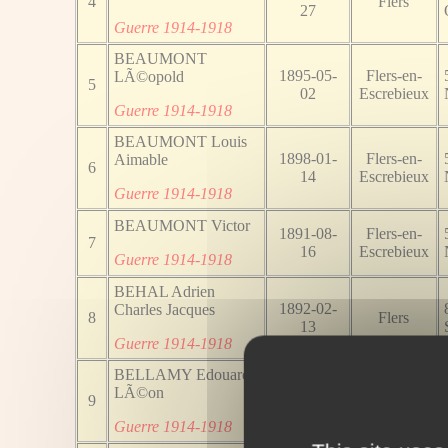
4
Flers
27
Guerre 1914-1918
BEAUMONT
1895-05-
Flers-en-
LÃ©opold
5
02
Escrebieux
Guerre 1914-1918
BEAUMONT Louis
1898-01-
Flers-en-
Aimable
6
14
Escrebieux
Guerre 1914-1918
BEAUMONT Victor
1891-08-
Flers-en-
7
16
Escrebieux
Guerre 1914-1918
BEHAL Adrien
1892-02-
Charles Jacques
8
Flers
13
Guerre 1914-1918
BELLAMY Edouard
1882-12-
LÃ©on
9
Flers
15
Guerre 1914-1918