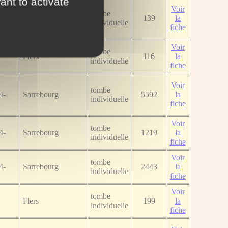
ant to activate
Voir
tombe
Flers
139
la
individuelle
fiche
Voir
tombe
Flers
116
la
individuelle
fiche
Voir
tombe
4-
Sarrebourg
5592
la
individuelle
fiche
Voir
tombe
4-
Sarrebourg
1219
la
individuelle
fiche
Voir
tombe
4-
Sarrebourg
2443
la
individuelle
fiche
Voir
tombe
Flers
199
la
individuelle
fiche