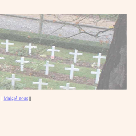
||
Malgré-nous
||