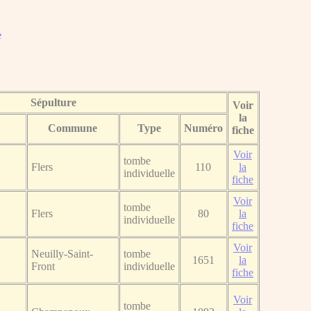
e
Sépulture
Voir
la
Commune
Type
Numéro
fiche
Voir
tombe
Flers
110
la
individuelle
fiche
Voir
tombe
Flers
80
la
individuelle
fiche
Voir
Neuilly-Saint-
tombe
1651
la
Front
individuelle
fiche
Voir
tombe