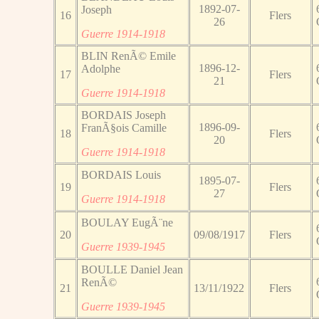
1892-07-
Joseph
16
Flers
26
Guerre 1914-1918
BLIN RenÃ© Emile
1896-12-
Adolphe
17
Flers
21
Guerre 1914-1918
BORDAIS Joseph
1896-09-
FranÃ§ois Camille
18
Flers
20
Guerre 1914-1918
BORDAIS Louis
1895-07-
19
Flers
27
Guerre 1914-1918
BOULAY EugÃ¨ne
20
09/08/1917
Flers
Guerre 1939-1945
BOULLE Daniel Jean
RenÃ©
21
13/11/1922
Flers
Guerre 1939-1945