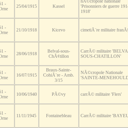
nÃ©cropole nationale
61 -
25/04/1915
Kassel
'Prisonniers de guerre 191
Orne
1918'
61 -
21/10/1918
Kicevo
cimetiÃ¨re militaire franÃ
Orne
61 -
Belval-sous-
CarrÃ© militaire 'BELV
28/06/1918
Orne
ChÃ¢tillon
SOUS-CHATILLON'
Braux-Sainte-
61 -
NÃ©cropole Nationale
16/07/1915
CohiÃ¨re - Amb.
Orne
'SAINTE-MENEHOULD
3/15
61 -
10/06/1940
PÃ©vy
carrÃ© militaire 'Flers'
Orne
61 -
11/11/1945
Fontainebleau
CarrÃ© militaire 'BAYE
Orne