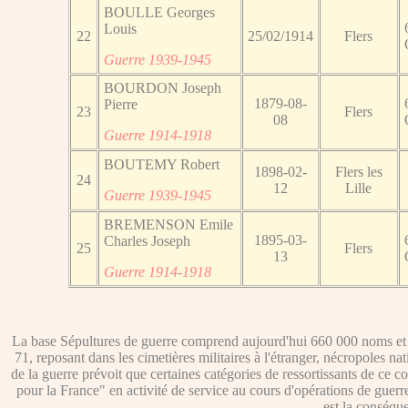
BOULLE Georges
Louis
22
25/02/1914
Flers
Guerre 1939-1945
BOURDON Joseph
1879-08-
Pierre
23
Flers
08
Guerre 1914-1918
BOUTEMY Robert
1898-02-
Flers les
24
12
Lille
Guerre 1939-1945
BREMENSON Emile
1895-03-
Charles Joseph
25
Flers
13
Guerre 1914-1918
La base Sépultures de guerre comprend aujourd'hui 660 000 noms et p
71, reposant dans les cimetières militaires à l'étranger, nécropoles n
de la guerre prévoit que certaines catégories de ressortissants de ce co
pour la France" en activité de service au cours d'opérations de guerr
est la conséque