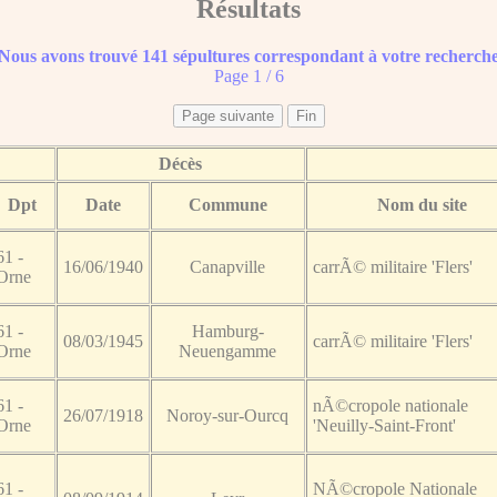
Résultats
Nous avons trouvé 141 sépultures correspondant à votre recherch
Page 1 / 6
Décès
Dpt
Date
Commune
Nom du site
61 -
16/06/1940
Canapville
carrÃ© militaire 'Flers'
Orne
61 -
Hamburg-
08/03/1945
carrÃ© militaire 'Flers'
Orne
Neuengamme
61 -
nÃ©cropole nationale
26/07/1918
Noroy-sur-Ourcq
Orne
'Neuilly-Saint-Front'
61 -
NÃ©cropole Nationale