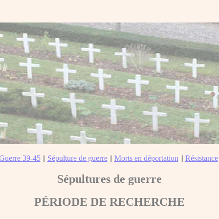
Guerre 39-45
||
Sépulture de guerre
||
Morts en déportation
||
Résistance
Sépultures de guerre
PÉRIODE DE RECHERCHE