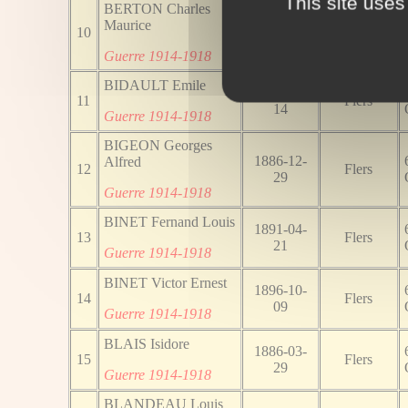
This site uses
BERTON Charles
1884-12-
Maurice
10
Flers
02
Guerre 1914-1918
BIDAULT Emile
1886-06-
11
Flers
14
Guerre 1914-1918
BIGEON Georges
1886-12-
Alfred
12
Flers
29
Guerre 1914-1918
BINET Fernand Louis
1891-04-
13
Flers
21
Guerre 1914-1918
BINET Victor Ernest
1896-10-
14
Flers
09
Guerre 1914-1918
BLAIS Isidore
1886-03-
15
Flers
29
Guerre 1914-1918
BLANDEAU Louis