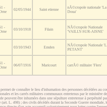
61 -
nÃ©cropole nationale 'La
02/05/1944
Saint etienne
Orne
Doua'
61 -
NÃ©cropole Nationale
03/10/1918
Filain
Orne
'VAILLY-SUR-AISNE'
NÃ©cropole Nationale '
03/10/1943
Emden
PETANT'
61 -
06/07/1916
Maricourt
carrÃ© militaire 'Flers'
Orne
ermet de connaître le lieu d'inhumation des personnes décédées au cour
ationales et les carrés militaires communaux entretenus par le ministère d
de peuvent être inhumées dans une sépulture entretenue à perpétuité par l'É
e (art. L. 498) ; des civils décédés durant la Seconde Guerre mondiale, 
nce directe d'un acte accompli volontairement pour lutter contre l'ennem