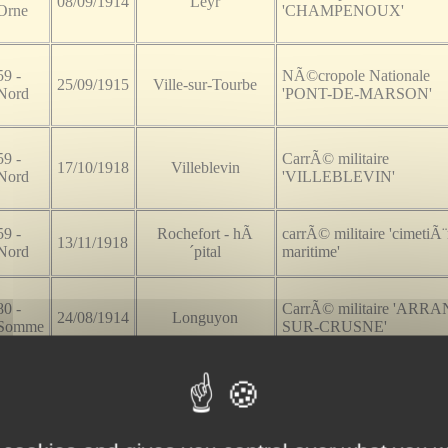
08/09/1914
Leyr
Orne
'CHAMPENOUX'
59 -
NÃ©cropole Nationale
25/09/1915
Ville-sur-Tourbe
Nord
'PONT-DE-MARSON'
59 -
CarrÃ© militaire
17/10/1918
Villeblevin
Nord
'VILLEBLEVIN'
59 -
Rochefort - hÃ
carrÃ© militaire 'cimetiÃ¨
13/11/1918
Nord
´pital
maritime'
80 -
CarrÃ© militaire 'ARR
24/08/1914
Longuyon
Somme
SUR-CRUSNE'
61 -
Nantes - hÃ´pital
CarrÃ© militaire
19/05/1919
Orne
Broussais
'BOUTEILLERIE'