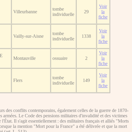
Voir
tombe
Villeurbanne
29
la
individuelle
fiche
Voir
tombe
Vailly-sur-Aisne
1338
la
individuelle
fiche
Voir
LE
Montauville
ossuaire
2
la
fiche
Voir
tombe
Flers
149
la
individuelle
fiche
s des conflits contemporains, également celles de la guerre de 1870-
es armées. Le Code des pensions militaires d'invalidité et des victimes
tat. Il s'agit essentiellement : des militaires français et alliés "Morts
lorsque la mention "Mort pour la France" a été délivrée et que la mort
i (art. L. 513).