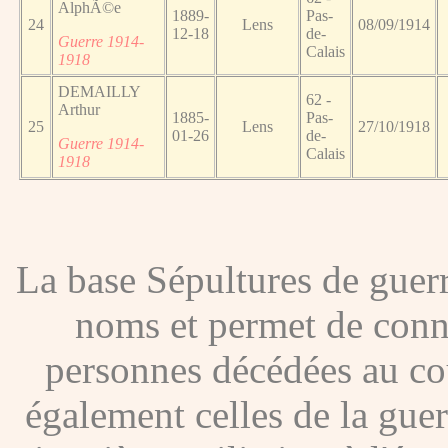
AlphÃ©e
1889-
Pas-
24
Lens
08/09/1914
12-18
de-
Guerre 1914-
Calais
1918
DEMAILLY
62 -
Arthur
1885-
Pas-
25
Lens
27/10/1918
01-26
de-
Guerre 1914-
Calais
1918
La base Sépultures de gue
noms et permet de conna
personnes décédées au co
également celles de la gue