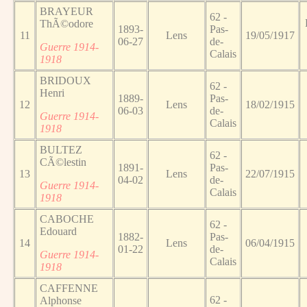
BRAYEUR
62 -
ThÃ©odore
1893-
Pas-
11
Lens
19/05/1917
06-27
de-
Guerre 1914-
Calais
1918
BRIDOUX
62 -
Henri
1889-
Pas-
12
Lens
18/02/1915
06-03
de-
Guerre 1914-
Calais
1918
BULTEZ
62 -
CÃ©lestin
1891-
Pas-
13
Lens
22/07/1915
04-02
de-
Guerre 1914-
Calais
1918
CABOCHE
62 -
Edouard
1882-
Pas-
14
Lens
06/04/1915
01-22
de-
Guerre 1914-
Calais
1918
CAFFENNE
62 -
Alphonse