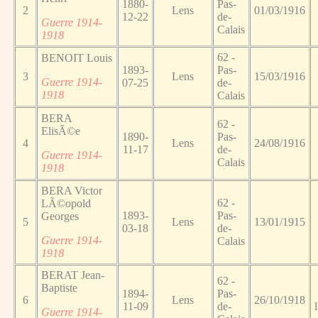
1880-
Pas-
2
Lens
01/03/1916
12-22
de-
Guerre 1914-
Calais
1918
62 -
BENOIT Louis
1893-
Pas-
3
Lens
15/03/1916
Guerre 1914-
07-25
de-
1918
Calais
BERA
62 -
ElisÃ©e
1890-
Pas-
4
Lens
24/08/1916
11-17
de-
Guerre 1914-
Calais
1918
BERA Victor
62 -
LÃ©opold
1893-
Pas-
Georges
5
Lens
13/01/1915
03-18
de-
Guerre 1914-
Calais
1918
BERAT Jean-
62 -
Baptiste
1894-
Pas-
6
Lens
26/10/1918
11-09
de-
Guerre 1914-