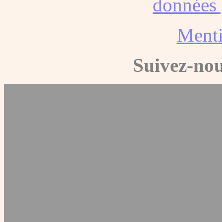
données 
Menti
Suivez-nou