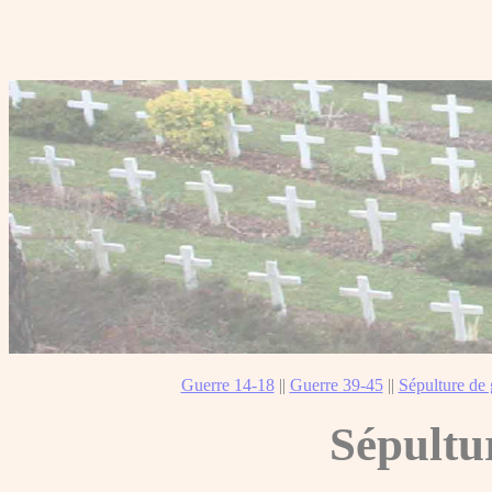
Guerre 14-18
||
Guerre 39-45
||
Sépulture de 
Sépultu