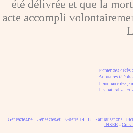
été délivrée et que la mor
acte accompli volontairement
L
Fichier des décès
Annuaires télépho
L’annuaire des jar
Les naturalisation
Geneactes.be
-
Geneactes.eu
-
Guerre 14-18
-
Naturalisations
-
Fic
INSEE
-
Corsa