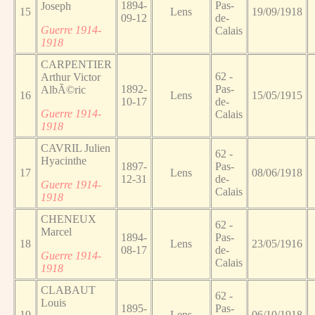
1894-
Pas-
Joseph
15
Lens
19/09/1918
09-12
de-
Guerre 1914-
Calais
1918
CARPENTIER
62 -
Arthur Victor
1892-
Pas-
AlbÃ©ric
16
Lens
15/05/1915
10-17
de-
Guerre 1914-
Calais
1918
CAVRIL Julien
62 -
Hyacinthe
1897-
Pas-
17
Lens
08/06/1918
12-31
de-
Guerre 1914-
Calais
1918
CHENEUX
62 -
Marcel
1894-
Pas-
18
Lens
23/05/1916
08-17
de-
Guerre 1914-
Calais
1918
CLABAUT
62 -
Louis
1895-
Pas-
19
Lens
06/10/1918