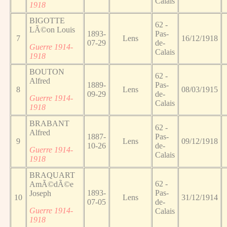
Calais
1918
BIGOTTE
62 -
LÃ©on Louis
1893-
Pas-
7
Lens
16/12/1918
07-29
de-
Guerre 1914-
Calais
1918
BOUTON
62 -
Alfred
1889-
Pas-
8
Lens
08/03/1915
09-29
de-
Guerre 1914-
Calais
1918
BRABANT
62 -
Alfred
1887-
Pas-
9
Lens
09/12/1918
10-26
de-
Guerre 1914-
Calais
1918
BRAQUART
62 -
AmÃ©dÃ©e
1893-
Pas-
Joseph
10
Lens
31/12/1914
07-05
de-
Guerre 1914-
Calais
1918