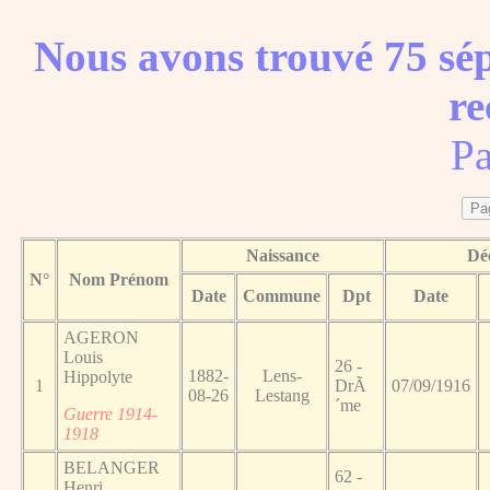
Nous avons trouvé 75 sép
re
Pa
Naissance
Dé
N°
Nom Prénom
Date
Commune
Dpt
Date
AGERON
Louis
26 -
1882-
Lens-
Hippolyte
1
DrÃ
07/09/1916
08-26
Lestang
´me
Guerre 1914-
1918
BELANGER
62 -
Henri