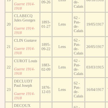
09-26
de-
Guerre 1914-
Calais
1918
CLABECQ
62 -
Jules Georges
1893-
Pas-
20
Lens
19/05/1917
01-27
de-
Guerre 1914-
Calais
1918
62 -
CLIN Gustave
1895-
Pas-
21
Lens
20/05/1917
Guerre 1914-
09-22
de-
1918
Calais
62 -
CUROT Louis
1883-
Pas-
22
Lens
03/03/1915
Guerre 1914-
02-09
de-
1918
Calais
DECLUDT
62 -
Paul Joseph
1876-
Pas-
23
Lens
16/04/1917
12-03
de-
Guerre 1914-
Calais
1918
DECOUX
62 -