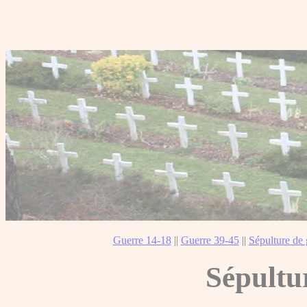
Guerre 14-18
||
Guerre 39-45
||
Sépulture de 
Sépultu