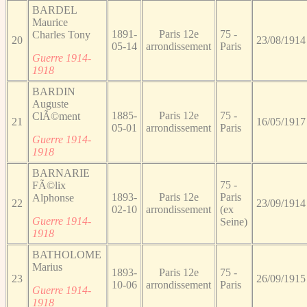
BARDEL
Maurice
1891-
Paris 12e
75 -
Charles Tony
20
23/08/1914
05-14
arrondissement
Paris
Guerre 1914-
1918
BARDIN
Auguste
1885-
Paris 12e
75 -
ClÃ©ment
21
16/05/1917
05-01
arrondissement
Paris
Guerre 1914-
1918
BARNARIE
75 -
FÃ©lix
1893-
Paris 12e
Paris
Alphonse
22
23/09/1914
02-10
arrondissement
(ex
Guerre 1914-
Seine)
1918
BATHOLOME
Marius
1893-
Paris 12e
75 -
23
26/09/1915
10-06
arrondissement
Paris
Guerre 1914-
1918