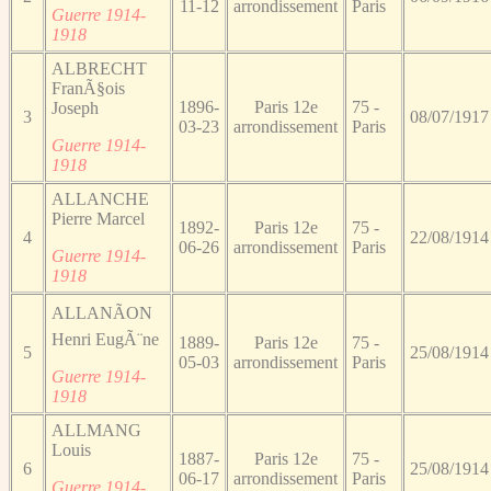
11-12
arrondissement
Paris
Guerre 1914-
1918
ALBRECHT
FranÃ§ois
1896-
Paris 12e
75 -
Joseph
3
08/07/1917
03-23
arrondissement
Paris
Guerre 1914-
1918
ALLANCHE
Pierre Marcel
1892-
Paris 12e
75 -
4
22/08/1914
06-26
arrondissement
Paris
Guerre 1914-
1918
ALLANÃON
Henri EugÃ¨ne
1889-
Paris 12e
75 -
5
25/08/1914
05-03
arrondissement
Paris
Guerre 1914-
1918
ALLMANG
Louis
1887-
Paris 12e
75 -
6
25/08/1914
06-17
arrondissement
Paris
Guerre 1914-