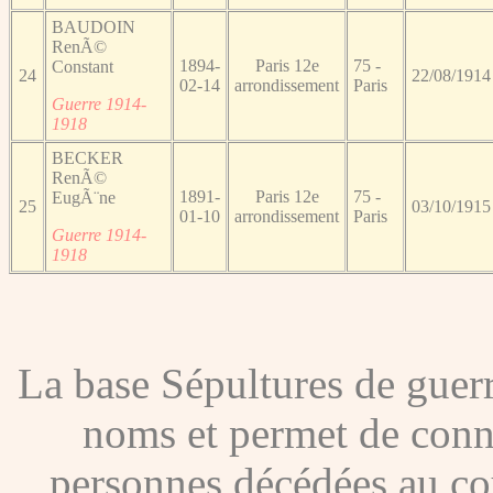
BAUDOIN
RenÃ©
1894-
Paris 12e
75 -
Constant
24
22/08/1914
02-14
arrondissement
Paris
Guerre 1914-
1918
BECKER
RenÃ©
1891-
Paris 12e
75 -
EugÃ¨ne
25
03/10/1915
01-10
arrondissement
Paris
Guerre 1914-
1918
La base Sépultures de gue
noms et permet de conna
personnes décédées au co