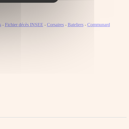
s
-
Fichier décès INSEE
-
Corsaires
-
Bateliers
-
Communard