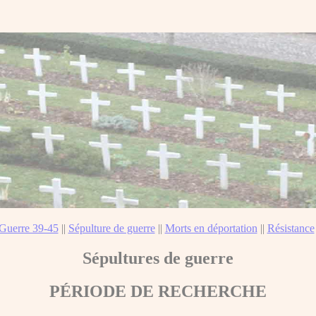
Guerre 39-45
||
Sépulture de guerre
||
Morts en déportation
||
Résistance
Sépultures de guerre
PÉRIODE DE RECHERCHE