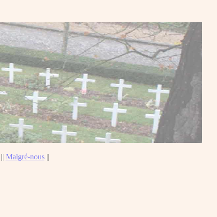
||
Malgré-nous
||