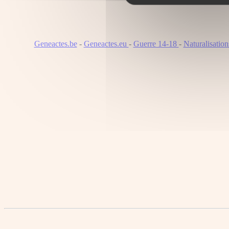
Geneactes.be
-
Geneactes.eu
-
Guerre 14-18
-
Naturalisatio