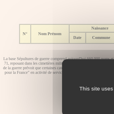
Naissance
N°
Nom Prénom
Date
Commune
La base Sépultures de guerre comprend aujourd'hui 660 000 noms et p
71, reposant dans les cimetières militaires à l'étranger, nécropoles n
de la guerre prévoit que certaines catégories de ressortissants de ce co
pour la France" en activité de service au cours d'opérations de guerr
est la conséque
This site uses