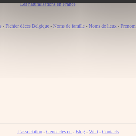
Les naturalisations en France
ns
-
Fichier décès Belgique
-
Noms de famille
-
Noms de lieux
-
Prénom
L'association
-
Geneactes.eu
-
Blog
-
Wiki
-
Contacts