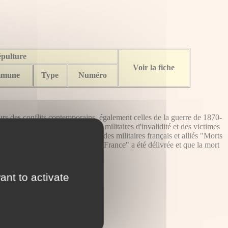
épulture
Voir la fiche
mune
Type
Numéro
s des conflits contemporains, également celles de la guerre de 1870-
es armées. Le Code des pensions militaires d'invalidité et des victimes
tat. Il s'agit essentiellement : des militaires français et alliés "Morts
lorsque la mention "Mort pour la France" a été délivrée et que la mort
i (art. L. 513).
ant to activate