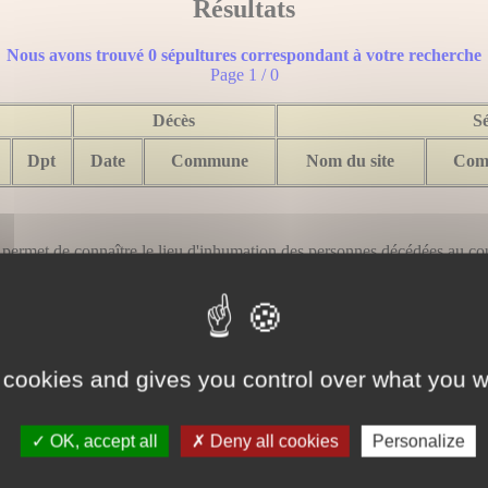
Résultats
Nous avons trouvé 0 sépultures correspondant à votre recherche
Page 1 / 0
Décès
S
Dpt
Date
Commune
Nom du site
Com
ermet de connaître le lieu d'inhumation des personnes décédées au cour
ationales et les carrés militaires communaux entretenus par le ministère d
de peuvent être inhumées dans une sépulture entretenue à perpétuité par l'É
e (art. L. 498) ; des civils décédés durant la Seconde Guerre mondiale, 
nce directe d'un acte accompli volontairement pour lutter contre l'ennem
 cookies and gives you control over what you w
Autres Bases
Fichier des décès de Belgique
OK, accept all
Deny all cookies
Personalize
Annuaires téléphoniques français 1902 et 1929
L’annuaire des jardiniers en 1880