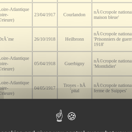
Loire-Atlantique
nÃ©cropole national
oire-
23/04/1917
Courlandon
maison bleue'
rieure)
nÃ©cropole nationa
 DrÃ´me
26/10/1918
Heilbronn
'Prisonniers de guer
1918'
Loire-Atlantique
nÃ©cropole nationa
oire-
05/04/1918
Guerbigny
'Montdidier'
rieure)
Loire-Atlantique
Troyes - hÃ
nÃ©cropole national
oire-
04/05/1917
´pital
ferme de Suippes'
rieure)
Loire-Atlantique
NÃ©cropole Nation
oire-
30/09/1917
Hurtebise
'PONTAVERT'
rieure)