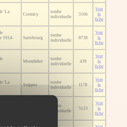
Voir
e 'La
tombe
Cormicy
3166
la
individuelle
fiche
le
Voir
tombe
re 1914-
Sarrebourg
8738
la
individuelle
fiche
Voir
le
tombe
Montdidier
439
la
individuelle
fiche
Voir
e 'La
tombe
Suippes
1178
la
individuelle
fiche
Voir
ale
tombe
Pontavert
5123
la
individuelle
fiche
Voir