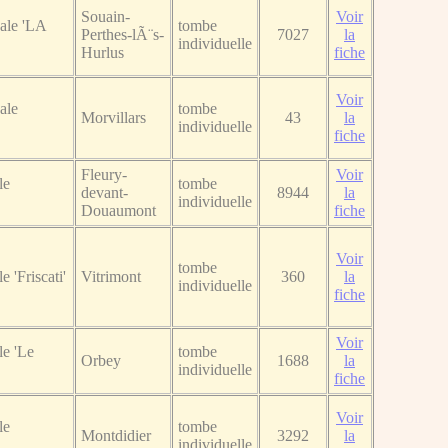
Souain-
Voir
ale 'LA
tombe
Perthes-lÃ¨s-
7027
la
individuelle
Hurlus
fiche
Voir
ale
tombe
Morvillars
43
la
individuelle
fiche
Fleury-
Voir
le
tombe
devant-
8944
la
individuelle
Douaumont
fiche
Voir
tombe
 'Friscati'
Vitrimont
360
la
individuelle
fiche
Voir
e 'Le
tombe
Orbey
1688
la
individuelle
fiche
Voir
le
tombe
Montdidier
3292
la
individuelle