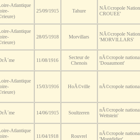
Loire-Atlantique
NÃ©cropole Nation
oire-
25/09/1915
Tahure
CROUEE'
rieure)
Loire-Atlantique
NÃ©cropole Nation
oire-
28/05/1918
Morvillars
'MORVILLARS'
rieure)
Secteur de
nÃ©cropole nationa
 DrÃ´me
11/08/1916
Chenois
'Douaumont'
Loire-Atlantique
oire-
15/03/1916
HoÃ©ville
nÃ©cropole nationale
rieure)
nÃ©cropole national
 DrÃ´me
14/06/1915
Soultzeren
Wettstein'
Loire-Atlantique
nÃ©cropole nationa
oire-
11/04/1918
Rouvrel
'Montdidier'