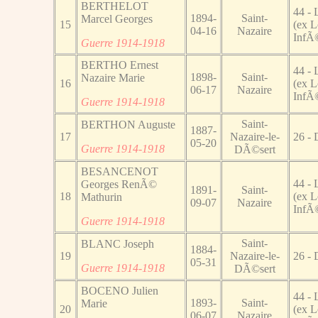
BERTHELOT
44 - 
1894-
Saint-
Marcel Georges
15
(ex L
04-16
Nazaire
InfÃ©
Guerre 1914-1918
BERTHO Ernest
44 - 
1898-
Saint-
Nazaire Marie
16
(ex L
06-17
Nazaire
InfÃ©
Guerre 1914-1918
Saint-
BERTHON Auguste
1887-
17
Nazaire-le-
26 -
05-20
Guerre 1914-1918
DÃ©sert
BESANCENOT
44 - 
Georges RenÃ©
1891-
Saint-
18
(ex L
Mathurin
09-07
Nazaire
InfÃ©
Guerre 1914-1918
Saint-
BLANC Joseph
1884-
19
Nazaire-le-
26 -
05-31
Guerre 1914-1918
DÃ©sert
BOCENO Julien
44 - 
1893-
Saint-
Marie
20
(ex L
06-07
Nazaire