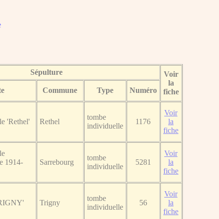
e
Sépulture
Voir
la
te
Commune
Type
Numéro
fiche
Voir
tombe
e 'Rethel'
Rethel
1176
la
individuelle
fiche
le
Voir
tombe
re 1914-
Sarrebourg
5281
la
individuelle
fiche
Voir
tombe
TRIGNY'
Trigny
56
la
individuelle
fiche