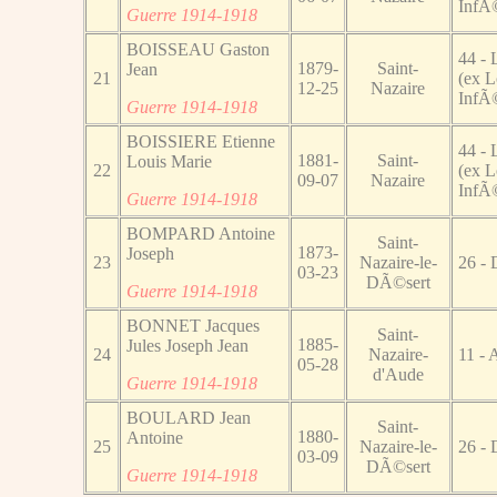
InfÃ©
Guerre 1914-1918
BOISSEAU Gaston
44 - 
1879-
Saint-
Jean
21
(ex L
12-25
Nazaire
InfÃ©
Guerre 1914-1918
BOISSIERE Etienne
44 - 
1881-
Saint-
Louis Marie
22
(ex L
09-07
Nazaire
InfÃ©
Guerre 1914-1918
BOMPARD Antoine
Saint-
1873-
Joseph
23
Nazaire-le-
26 -
03-23
DÃ©sert
Guerre 1914-1918
BONNET Jacques
Saint-
1885-
Jules Joseph Jean
24
Nazaire-
11 - 
05-28
d'Aude
Guerre 1914-1918
BOULARD Jean
Saint-
1880-
Antoine
25
Nazaire-le-
26 -
03-09
DÃ©sert
Guerre 1914-1918