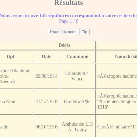
Résultats
Nous avons trouvé 145 sépultures correspondant à votre recherch
Page 1 / 6
Décès
Dpt
Date
Commune
Nom du si
Loire-Atlantique
Launois-sur-
oire-
29/08/1914
nÃ©cropole national
Vence
rieure)
nÃ©cropole nationa
 HÃ©rault
21/12/1918
GrafenwÃ¶hr
'Prisonniers de guer
1918'
Ambulance 213
Aude
06/10/1916
CarrÃ© militaire '
Ã Trigny