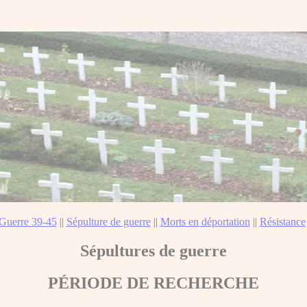
Guerre 39-45
||
Sépulture de guerre
||
Morts en déportation
||
Résistance
Sépultures de guerre
PÉRIODE DE RECHERCHE