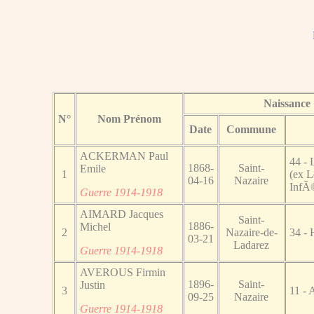
Naissance
N°
Nom Prénom
Date
Commune
ACKERMAN Paul
44 - 
1868-
Saint-
Emile
1
(ex L
04-16
Nazaire
InfÃ©
Guerre 1914-1918
AIMARD Jacques
Saint-
1886-
Michel
2
Nazaire-de-
34 -
03-21
Ladarez
Guerre 1914-1918
AVEROUS Firmin
1896-
Saint-
Justin
3
11 - 
09-25
Nazaire
Guerre 1914-1918