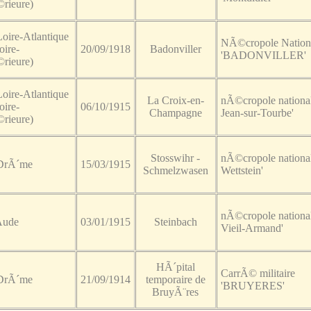
rieure)
Loire-Atlantique
NÃ©cropole Nation
oire-
20/09/1918
Badonviller
'BADONVILLER'
rieure)
Loire-Atlantique
La Croix-en-
nÃ©cropole national
oire-
06/10/1915
Champagne
Jean-sur-Tourbe'
rieure)
Stosswihr -
nÃ©cropole national
 DrÃ´me
15/03/1915
Schmelzwasen
Wettstein'
nÃ©cropole national
Aude
03/01/1915
Steinbach
Vieil-Armand'
HÃ´pital
CarrÃ© militaire
 DrÃ´me
21/09/1914
temporaire de
'BRUYERES'
BruyÃ¨res