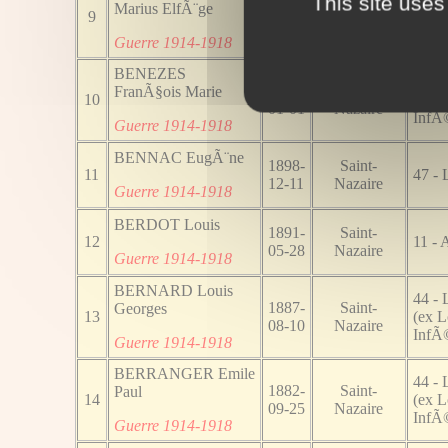
This site uses
1896-
Saint-
Marius ElfÃ¨ge
9
38 - 
08-21
Nazaire
Guerre 1914-1918
BENEZES
44 - 
1884-
Saint-
FranÃ§ois Marie
10
(ex L
01-01
Nazaire
InfÃ©
Guerre 1914-1918
BENNAC EugÃ¨ne
1898-
Saint-
11
47 - 
12-11
Nazaire
Guerre 1914-1918
BERDOT Louis
1891-
Saint-
12
11 - 
05-28
Nazaire
Guerre 1914-1918
BERNARD Louis
44 - 
1887-
Saint-
Georges
13
(ex L
08-10
Nazaire
InfÃ©
Guerre 1914-1918
BERRANGER Emile
44 - 
1882-
Saint-
Paul
14
(ex L
09-25
Nazaire
InfÃ©
Guerre 1914-1918