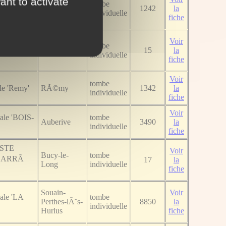
ant to activate
ale
Noviant-aux-
tombe
1242
la
RES'
PrÃ©s
individuelle
fiche
Voir
tombe
Nantes
15
la
individuelle
fiche
Voir
tombe
le 'Remy'
RÃ©my
1342
la
individuelle
fiche
Voir
ale 'BOIS-
tombe
Auberive
3490
la
individuelle
fiche
'STE
Voir
Bucy-le-
tombe
ARRÃ
17
la
Long
individuelle
fiche
Souain-
Voir
ale 'LA
tombe
Perthes-lÃ¨s-
8850
la
individuelle
Hurlus
fiche