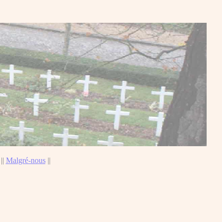
||
Malgré-nous
||