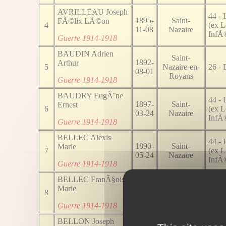
AVRILLEAU Joseph
44 - 
1895-
Saint-
FÃ©lix LÃ©on
4
(ex L
11-08
Nazaire
InfÃ©
Guerre 1914-1918
BAUDIN Adrien
Saint-
1892-
Arthur
5
Nazaire-en-
26 -
08-01
Royans
Guerre 1914-1918
BAUDRY EugÃ¨ne
44 - 
1897-
Saint-
Ernest
6
(ex L
03-24
Nazaire
InfÃ©
Guerre 1914-1918
BELLEC Alexis
44 - 
1890-
Saint-
Marie
7
(ex L
05-24
Nazaire
InfÃ©
Guerre 1914-1918
BELLEC FranÃ§ois
44 - 
1885-
Saint-
Marie
8
(ex L
04-13
Nazaire
InfÃ©
Guerre 1914-1918
BELLON Joseph