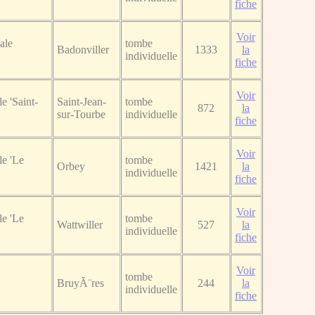
fiche
Voir
ale
tombe
Badonviller
1333
la
individuelle
fiche
Voir
e 'Saint-
Saint-Jean-
tombe
872
la
sur-Tourbe
individuelle
fiche
Voir
e 'Le
tombe
Orbey
1421
la
individuelle
fiche
Voir
e 'Le
tombe
Wattwiller
527
la
individuelle
fiche
Voir
tombe
BruyÃ¨res
244
la
individuelle
fiche