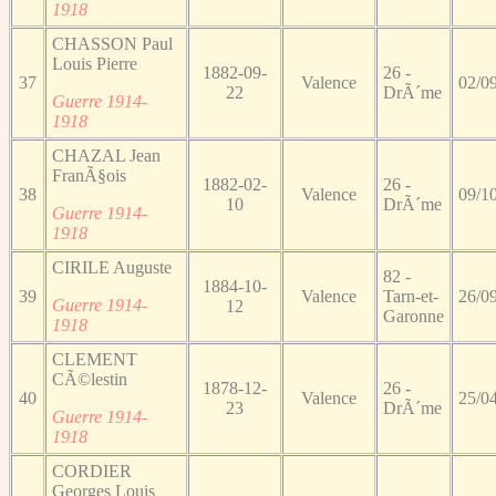
1918
CHASSON Paul
Louis Pierre
1882-09-
26 -
37
Valence
02/0
22
DrÃ´me
Guerre 1914-
1918
CHAZAL Jean
FranÃ§ois
1882-02-
26 -
38
Valence
09/1
10
DrÃ´me
Guerre 1914-
1918
CIRILE Auguste
82 -
1884-10-
39
Valence
Tarn-et-
26/0
Guerre 1914-
12
Garonne
1918
CLEMENT
CÃ©lestin
1878-12-
26 -
40
Valence
25/0
23
DrÃ´me
Guerre 1914-
1918
CORDIER
Georges Louis