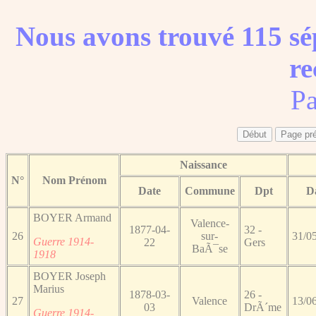
Nous avons trouvé 115 sé
re
Pa
Naissance
N°
Nom Prénom
Date
Commune
Dpt
D
BOYER Armand
Valence-
1877-04-
32 -
26
sur-
31/0
Guerre 1914-
22
Gers
BaÃ¯se
1918
BOYER Joseph
Marius
1878-03-
26 -
27
Valence
13/0
03
DrÃ´me
Guerre 1914-