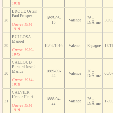
1918
BROUE Ostain
Paul Prosper
1895-06-
26 -
28
Valence
30/0
15
DrÃ´me
Guerre 1914-
1918
BULLOSA
Manuel
29
19/02/1916
Valence
Espagne
17/1
Guerre 1939-
1945
CALLOUD
Bernard Joseph
1889-09-
26 -
Marius
30
Valence
05/0
24
DrÃ´me
Guerre 1914-
1918
CALVIER
Hector Henri
1888-04-
26 -
31
Valence
17/0
22
DrÃ´me
Guerre 1914-
1918