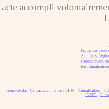
acte accompli volontairement
L
Fichier des décès
Annuaires télépho
L’annuaire des jar
Les naturalisation
Geneactes.be
-
Geneactes.eu
-
Guerre 14-18
-
Naturalisations
-
Fic
INSEE
-
Corsa