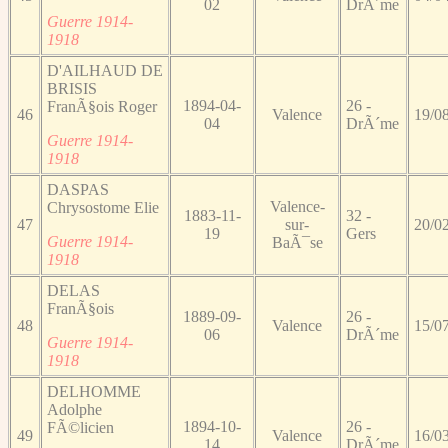
02
DrÃ´me
Guerre 1914-
1918
D'AILHAUD DE
BRISIS
1894-04-
26 -
FranÃ§ois Roger
46
Valence
19/0
04
DrÃ´me
Guerre 1914-
1918
DASPAS
Valence-
Chrysostome Elie
1883-11-
32 -
47
sur-
20/0
19
Gers
Guerre 1914-
BaÃ¯se
1918
DELAS
FranÃ§ois
1889-09-
26 -
48
Valence
15/0
06
DrÃ´me
Guerre 1914-
1918
DELHOMME
Adolphe
1894-10-
26 -
FÃ©licien
49
Valence
16/0
14
DrÃ´me