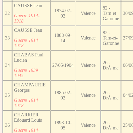
CAUSSE Jean
82 -
1874-07-
32
Valence
Tarn-et-
30/0
Guerre 1914-
02
Garonne
1918
CAUSSE Jean
82 -
1888-09-
33
Valence
Tarn-et-
27/0
Guerre 1914-
14
Garonne
1918
CHABAS Paul
Lucien
26 -
34
27/05/1904
Valence
06/0
DrÃ´me
Guerre 1939-
1945
CHAMPAURIE
Georges
1885-02-
26 -
35
Valence
04/0
02
DrÃ´me
Guerre 1914-
1918
CHARRIER
Edouard Louis
1893-10-
26 -
36
Valence
25/0
05
DrÃ´me
Guerre 1914-