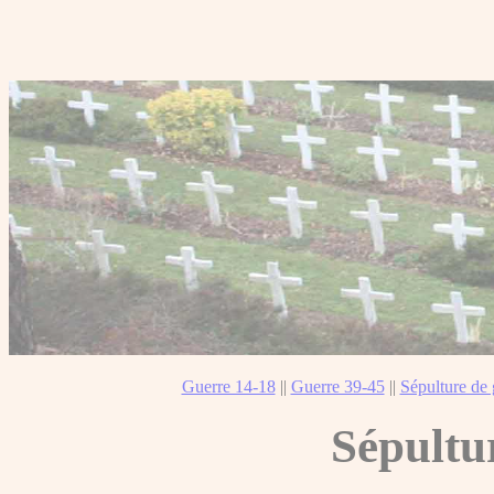
Guerre 14-18
||
Guerre 39-45
||
Sépulture de 
Sépultu