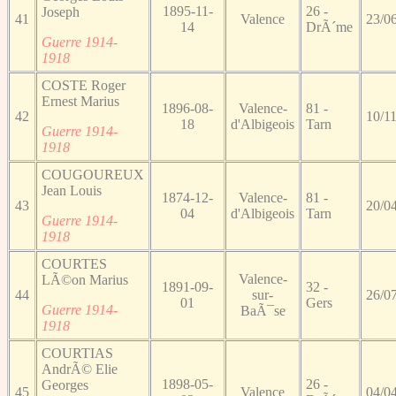
1895-11-
26 -
Joseph
41
Valence
23/0
14
DrÃ´me
Guerre 1914-
1918
COSTE Roger
Ernest Marius
1896-08-
Valence-
81 -
42
10/1
18
d'Albigeois
Tarn
Guerre 1914-
1918
COUGOUREUX
Jean Louis
1874-12-
Valence-
81 -
43
20/0
04
d'Albigeois
Tarn
Guerre 1914-
1918
COURTES
Valence-
LÃ©on Marius
1891-09-
32 -
44
sur-
26/0
01
Gers
Guerre 1914-
BaÃ¯se
1918
COURTIAS
AndrÃ© Elie
1898-05-
26 -
Georges
45
Valence
04/0