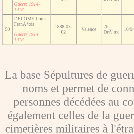
Guerre 1914-
1918
DELOME Louis
FranÃ§ois
1888-03-
26 -
50
Valence
10/0
02
DrÃ´me
Guerre 1914-
1918
La base Sépultures de gue
noms et permet de conna
personnes décédées au co
également celles de la gue
cimetières militaires à l'étr