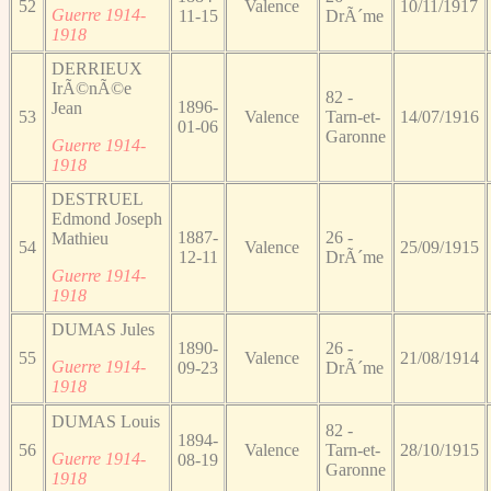
52
Valence
10/11/1917
Guerre 1914-
11-15
DrÃ´me
1918
DERRIEUX
IrÃ©nÃ©e
82 -
1896-
Jean
53
Valence
Tarn-et-
14/07/1916
01-06
Garonne
Guerre 1914-
1918
DESTRUEL
Edmond Joseph
1887-
26 -
Mathieu
54
Valence
25/09/1915
12-11
DrÃ´me
Guerre 1914-
1918
DUMAS Jules
1890-
26 -
55
Valence
21/08/1914
Guerre 1914-
09-23
DrÃ´me
1918
DUMAS Louis
82 -
1894-
56
Valence
Tarn-et-
28/10/1915
Guerre 1914-
08-19
Garonne
1918