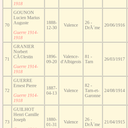
1918
GOUNON
Lucien Marius
1888-
26 -
Auguste
70
Valence
20/06/1916
12-30
DrÃ´me
Guerre 1914-
1918
GRANIER
Norbert
1896-
Valence-
81 -
CÃ©lestin
71
26/03/1917
09-20
d'Albigeois
Tarn
Guerre 1914-
1918
GUERRE
82 -
Ernest Pierre
1887-
72
Valence
Tarn-et-
24/08/1914
04-13
Guerre 1914-
Garonne
1918
GUILHOT
Henri Camille
1880-
26 -
Joseph
73
Valence
21/04/1915
01-31
DrÃ´me