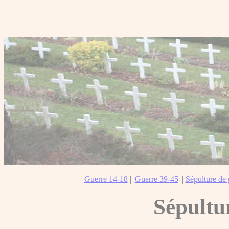
Guerre 14-18
||
Guerre 39-45
||
Sépulture de 
Sépultu