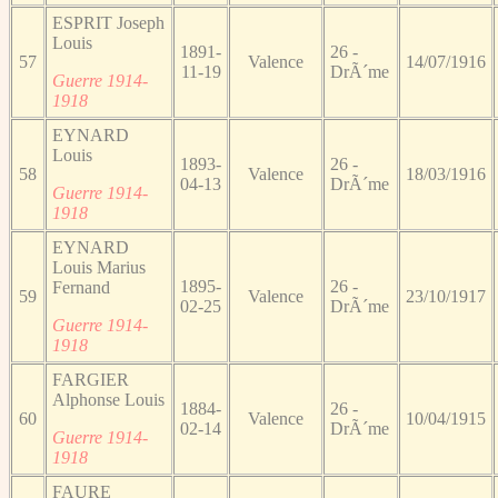
ESPRIT Joseph
Louis
1891-
26 -
57
Valence
14/07/1916
11-19
DrÃ´me
Guerre 1914-
1918
EYNARD
Louis
1893-
26 -
58
Valence
18/03/1916
04-13
DrÃ´me
Guerre 1914-
1918
EYNARD
Louis Marius
1895-
26 -
Fernand
59
Valence
23/10/1917
02-25
DrÃ´me
Guerre 1914-
1918
FARGIER
Alphonse Louis
1884-
26 -
60
Valence
10/04/1915
02-14
DrÃ´me
Guerre 1914-
1918
FAURE