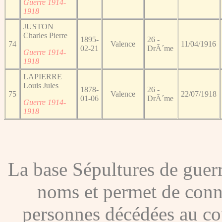
Guerre 1914-
1918
JUSTON
Charles Pierre
1895-
26 -
74
Valence
11/04/1916
02-21
DrÃ´me
Guerre 1914-
1918
LAPIERRE
Louis Jules
1878-
26 -
75
Valence
22/07/1918
01-06
DrÃ´me
Guerre 1914-
1918
La base Sépultures de gue
noms et permet de conna
personnes décédées au co