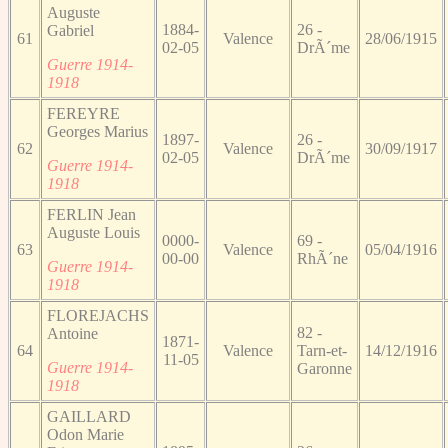
Auguste
1884-
26 -
Gabriel
61
Valence
28/06/1915
02-05
DrÃ´me
Guerre 1914-
1918
FEREYRE
Georges Marius
1897-
26 -
62
Valence
30/09/1917
02-05
DrÃ´me
Guerre 1914-
1918
FERLIN Jean
Auguste Louis
0000-
69 -
63
Valence
05/04/1916
00-00
RhÃ´ne
Guerre 1914-
1918
FLOREJACHS
82 -
Antoine
1871-
64
Valence
Tarn-et-
14/12/1916
11-05
Guerre 1914-
Garonne
1918
GAILLARD
Odon Marie