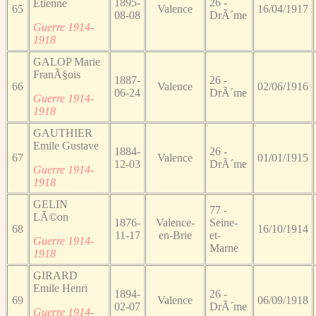
1895-
26 -
Etienne
65
Valence
16/04/1917
08-08
DrÃ´me
Guerre 1914-
1918
GALOP Marie
FranÃ§ois
1887-
26 -
66
Valence
02/06/1916
06-24
DrÃ´me
Guerre 1914-
1918
GAUTHIER
Emile Gustave
1884-
26 -
67
Valence
01/01/1915
12-03
DrÃ´me
Guerre 1914-
1918
GELIN
77 -
LÃ©on
1876-
Valence-
Seine-
68
16/10/1914
11-17
en-Brie
et-
Guerre 1914-
Marne
1918
GIRARD
Emile Henri
1894-
26 -
69
Valence
06/09/1918
02-07
DrÃ´me
Guerre 1914-