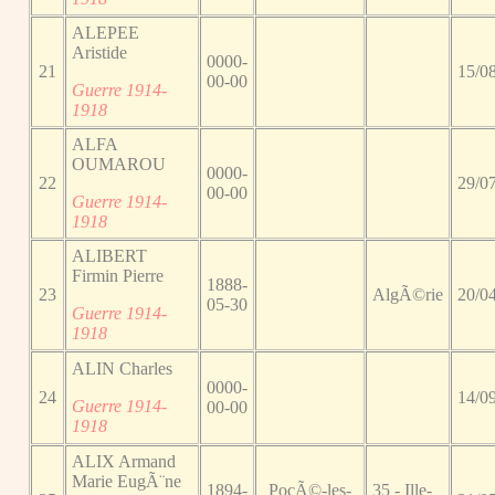
ALEPEE
Aristide
0000-
21
15/0
00-00
Guerre 1914-
1918
ALFA
OUMAROU
0000-
22
29/0
00-00
Guerre 1914-
1918
ALIBERT
Firmin Pierre
1888-
23
AlgÃ©rie
20/0
05-30
Guerre 1914-
1918
ALIN Charles
0000-
24
14/0
Guerre 1914-
00-00
1918
ALIX Armand
Marie EugÃ¨ne
1894-
PocÃ©-les-
35 - Ille-