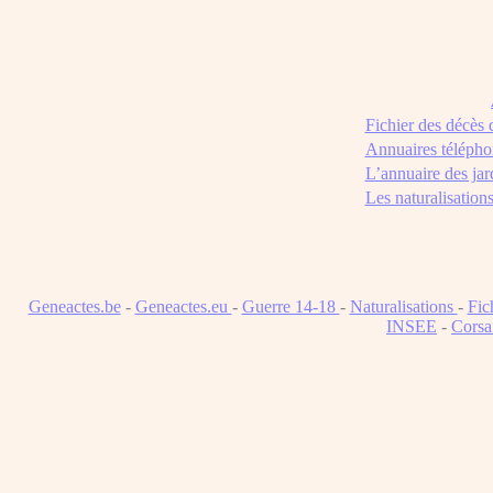
Fichier des décès
Annuaires télépho
L’annuaire des jar
Les naturalisation
Geneactes.be
-
Geneactes.eu
-
Guerre 14-18
-
Naturalisations
-
Fic
INSEE
-
Corsa