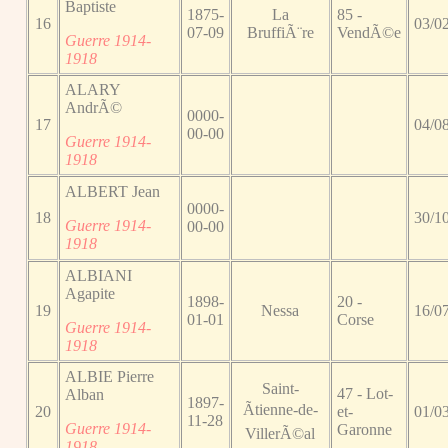
Baptiste
1875-
La
85 -
16
03/0
07-09
BruffiÃ¨re
VendÃ©e
Guerre 1914-
1918
ALARY
AndrÃ©
0000-
17
04/0
00-00
Guerre 1914-
1918
ALBERT Jean
0000-
18
30/1
Guerre 1914-
00-00
1918
ALBIANI
Agapite
1898-
20 -
19
Nessa
16/0
01-01
Corse
Guerre 1914-
1918
ALBIE Pierre
Saint-
47 - Lot-
Alban
1897-
Ãtienne-de-
20
et-
01/0
11-28
Guerre 1914-
Garonne
VillerÃ©al
1918