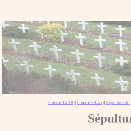
Guerre 14-18
||
Guerre 39-45
||
Sépulture de 
Sépultu