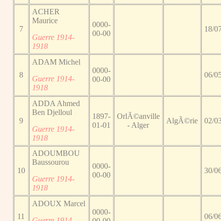
ACHER
Maurice
0000-
7
18/0
00-00
Guerre 1914-
1918
ADAM Michel
0000-
8
06/0
Guerre 1914-
00-00
1918
ADDA Ahmed
Ben Djelloul
1897-
OrlÃ©anville
9
AlgÃ©rie
02/0
01-01
- Alger
Guerre 1914-
1918
ADOUMBOU
Baussourou
0000-
10
30/0
00-00
Guerre 1914-
1918
ADOUX Marcel
0000-
11
06/0
Guerre 1914-
00-00