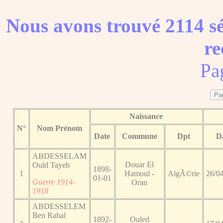
Nous avons trouvé 2114 sé
re
Pa
Naissance
N°
Nom Prénom
Date
Commune
Dpt
D
ABDESSELAM
Douar El
Ould Tayeb
1898-
1
Hamoul -
AlgÃ©rie
26/0
01-01
Guerre 1914-
Oran
1918
ABDESSELEM
Ben Rahal
1892-
Ouled