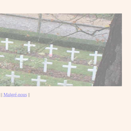
||
Malgré-nous
||