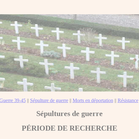
Guerre 39-45
||
Sépulture de guerre
||
Morts en déportation
||
Résistance
Sépultures de guerre
PÉRIODE DE RECHERCHE