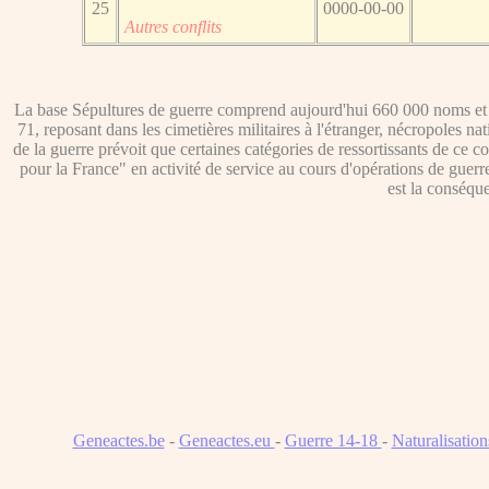
25
0000-00-00
Autres conflits
La base Sépultures de guerre comprend aujourd'hui 660 000 noms et p
71, reposant dans les cimetières militaires à l'étranger, nécropoles n
de la guerre prévoit que certaines catégories de ressortissants de ce co
pour la France" en activité de service au cours d'opérations de guerr
est la conséque
Geneactes.be
-
Geneactes.eu
-
Guerre 14-18
-
Naturalisatio