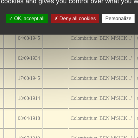
 cookies and gives you control over what you w
12/05/1945
Colombarium 'BEN M'SICK 1'
OK, accept all
Deny all cookies
Personalize
04/08/1945
Colombarium 'BEN M'SICK 1'
02/09/1934
Colombarium 'BEN M'SICK 1'
17/08/1945
Colombarium 'BEN M'SICK 1'
18/08/1914
Colombarium 'BEN M'SICK 1'
08/04/1918
Colombarium 'BEN M'SICK 1'