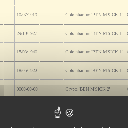
10/07/1919
Colombarium 'BEN M'SICK 1'
29/10/1927
Colombarium 'BEN M'SICK 1'
15/03/1940
Colombarium 'BEN M'SICK 1'
18/05/1922
Colombarium 'BEN M'SICK 1'
0000-00-00
Crypte 'BEN M'SICK 2'
30/11/1912
Colombarium 'BEN M'SICK 1'
13/10/1917
Colombarium 'BEN M'SICK 1'