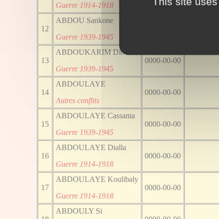
This site uses
Guerre 1914-1918
ABDOU Sankone
12
0000-00-00
Guerre 1939-1945
ABDOUKARIM Diouf
13
0000-00-00
Guerre 1939-1945
ABDOULAYE
14
0000-00-00
Autres conflits
ABDOULAYE Cassama
15
0000-00-00
Guerre 1939-1945
ABDOULAYE Dialla
16
0000-00-00
Guerre 1914-1918
ABDOULAYE Koulibaly
17
0000-00-00
Guerre 1914-1918
ABDOULY Si