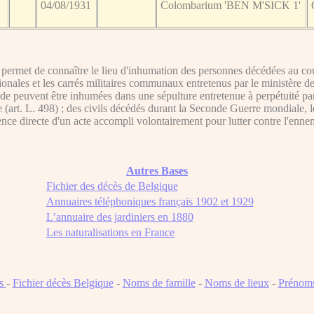
04/08/1931
Colombarium 'BEN M'SICK 1'
ermet de connaître le lieu d'inhumation des personnes décédées au cour
ationales et les carrés militaires communaux entretenus par le ministère d
de peuvent être inhumées dans une sépulture entretenue à perpétuité par l'É
e (art. L. 498) ; des civils décédés durant la Seconde Guerre mondiale, 
nce directe d'un acte accompli volontairement pour lutter contre l'ennem
Autres Bases
Fichier des décès de Belgique
Annuaires téléphoniques français 1902 et 1929
L’annuaire des jardiniers en 1880
Les naturalisations en France
ns
-
Fichier décès Belgique
-
Noms de famille
-
Noms de lieux
-
Prénom