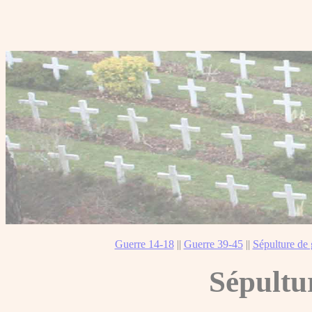
Guerre 14-18
||
Guerre 39-45
||
Sépulture de 
Sépultu