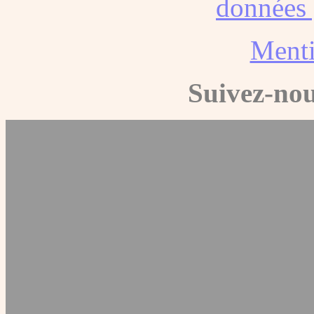
données 
Menti
Suivez-nou