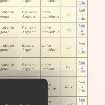
rgonne'
Argonne
individuelle
fiche
Voir
nationale
Esnes-en-
tombe
30
la
rgonne'
Argonne
individuelle
fiche
Voir
nationale
Esnes-en-
tombe
1552
la
rgonne'
Argonne
individuelle
fiche
Voir
nationale
Esnes-en-
tombe
20
la
rgonne'
Argonne
individuelle
fiche
Voir
nationale
Esnes-en-
tombe
3129
la
rgonne'
Argonne
individuelle
fiche
Voir
nationale
Esnes-en-
tombe
2742
la
rgonne'
Argonne
collective
fiche
Voir
nationale
Esnes-en-
tombe
1594
la