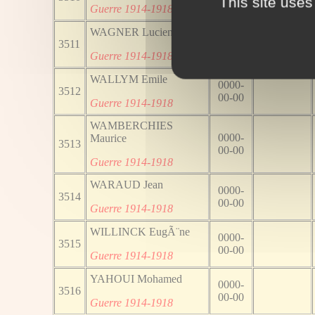
This site uses
00-00
Guerre 1914-1918
WAGNER Lucien
0000-
3511
00-00
Guerre 1914-1918
WALLYM Emile
0000-
3512
00-00
Guerre 1914-1918
WAMBERCHIES
0000-
Maurice
3513
00-00
Guerre 1914-1918
WARAUD Jean
0000-
3514
00-00
Guerre 1914-1918
WILLINCK EugÃ¨ne
0000-
3515
00-00
Guerre 1914-1918
YAHOUI Mohamed
0000-
3516
00-00
Guerre 1914-1918