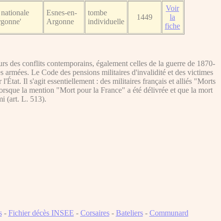
Voir
nationale
Esnes-en-
tombe
1449
la
rgonne'
Argonne
individuelle
fiche
s des conflits contemporains, également celles de la guerre de 1870-
es armées. Le Code des pensions militaires d'invalidité et des victimes
tat. Il s'agit essentiellement : des militaires français et alliés "Morts
lorsque la mention "Mort pour la France" a été délivrée et que la mort
i (art. L. 513).
s
-
Fichier décès INSEE
-
Corsaires
-
Bateliers
-
Communard