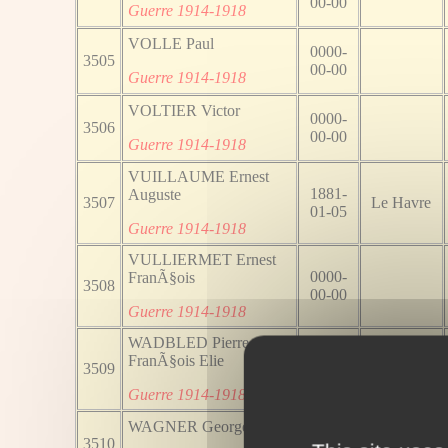
00-00
Guerre 1914-1918
VOLLE Paul
0000-
3505
00-00
Guerre 1914-1918
VOLTIER Victor
0000-
3506
00-00
Guerre 1914-1918
VUILLAUME Ernest
1881-
Auguste
3507
Le Havre
01-05
Guerre 1914-1918
VULLIERMET Ernest
0000-
FranÃ§ois
3508
00-00
Guerre 1914-1918
WADBLED Pierre
1893-
FranÃ§ois Elie
3509
Pontru
07-24
Guerre 1914-1918
WAGNER Georges
0000-
3510