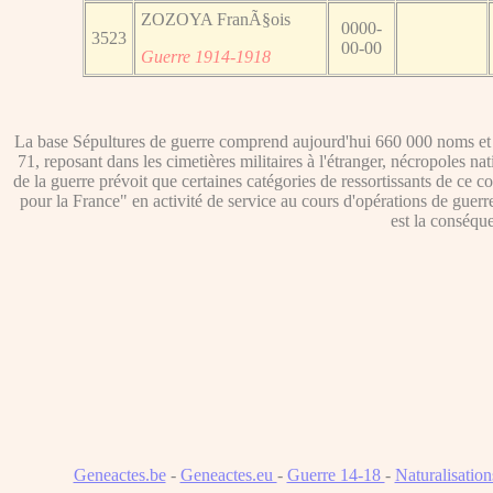
ZOZOYA FranÃ§ois
0000-
3523
00-00
Guerre 1914-1918
La base Sépultures de guerre comprend aujourd'hui 660 000 noms et p
71, reposant dans les cimetières militaires à l'étranger, nécropoles n
de la guerre prévoit que certaines catégories de ressortissants de ce co
pour la France" en activité de service au cours d'opérations de guerr
est la conséque
Geneactes.be
-
Geneactes.eu
-
Guerre 14-18
-
Naturalisatio