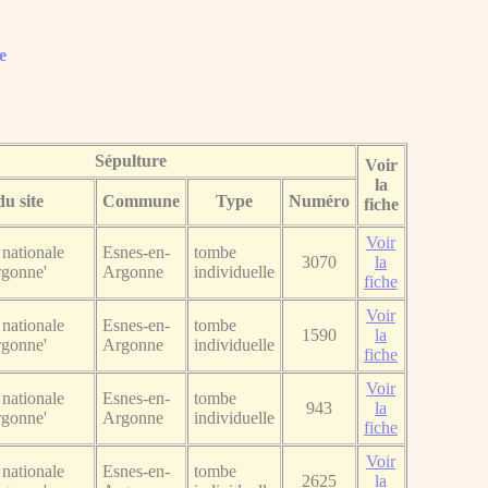
e
Sépulture
Voir
la
u site
Commune
Type
Numéro
fiche
Voir
nationale
Esnes-en-
tombe
3070
la
rgonne'
Argonne
individuelle
fiche
Voir
nationale
Esnes-en-
tombe
1590
la
rgonne'
Argonne
individuelle
fiche
Voir
nationale
Esnes-en-
tombe
943
la
rgonne'
Argonne
individuelle
fiche
Voir
nationale
Esnes-en-
tombe
2625
la