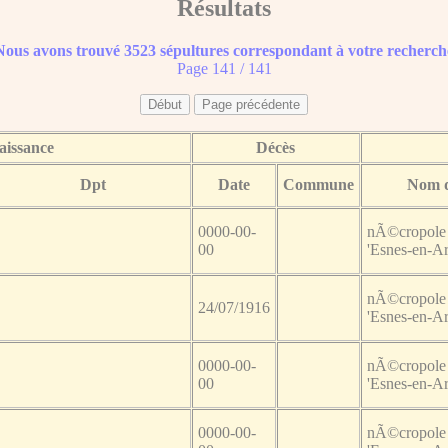
Résultats
Nous avons trouvé 3523 sépultures correspondant à votre recherch
Page 141 / 141
aissance
Décès
Dpt
Date
Commune
Nom d
0000-00-
nÃ©cropole 
00
'Esnes-en-A
nÃ©cropole 
24/07/1916
'Esnes-en-A
0000-00-
nÃ©cropole 
00
'Esnes-en-A
0000-00-
nÃ©cropole 