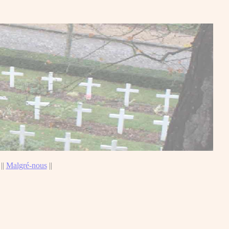
||
Malgré-nous
||