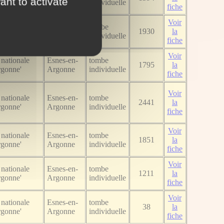
ant to activate
rgonne'
Argonne
individuelle
fiche
Voir
nationale
Esnes-en-
tombe
1930
la
rgonne'
Argonne
individuelle
fiche
Voir
nationale
Esnes-en-
tombe
1795
la
rgonne'
Argonne
individuelle
fiche
Voir
nationale
Esnes-en-
tombe
2441
la
rgonne'
Argonne
individuelle
fiche
Voir
nationale
Esnes-en-
tombe
1851
la
rgonne'
Argonne
individuelle
fiche
Voir
nationale
Esnes-en-
tombe
1211
la
rgonne'
Argonne
individuelle
fiche
Voir
nationale
Esnes-en-
tombe
38
la
rgonne'
Argonne
individuelle
fiche