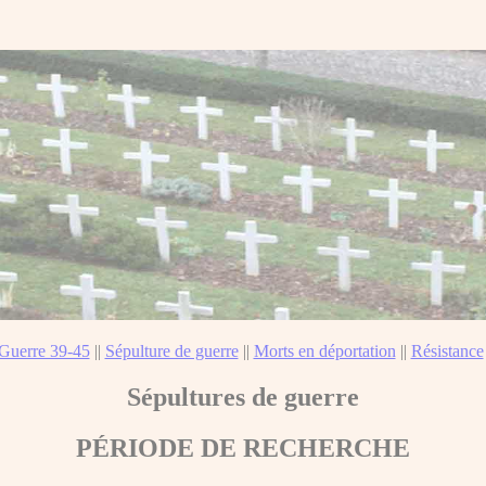
Guerre 39-45
||
Sépulture de guerre
||
Morts en déportation
||
Résistance
Sépultures de guerre
PÉRIODE DE RECHERCHE