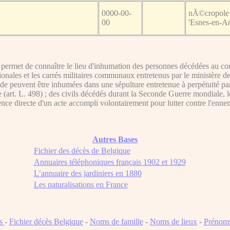
0000-00-
nÃ©cropole 
00
'Esnes-en-A
ermet de connaître le lieu d'inhumation des personnes décédées au cour
ationales et les carrés militaires communaux entretenus par le ministère d
de peuvent être inhumées dans une sépulture entretenue à perpétuité par l'É
e (art. L. 498) ; des civils décédés durant la Seconde Guerre mondiale, 
nce directe d'un acte accompli volontairement pour lutter contre l'ennem
Autres Bases
Fichier des décès de Belgique
Annuaires téléphoniques français 1902 et 1929
L’annuaire des jardiniers en 1880
Les naturalisations en France
ns
-
Fichier décès Belgique
-
Noms de famille
-
Noms de lieux
-
Prénom