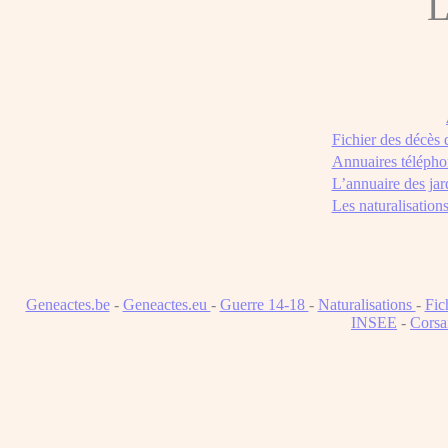
L
Fichier des décès
Annuaires télépho
L’annuaire des jar
Les naturalisation
Geneactes.be
-
Geneactes.eu
-
Guerre 14-18
-
Naturalisations
-
Fic
INSEE
-
Corsa