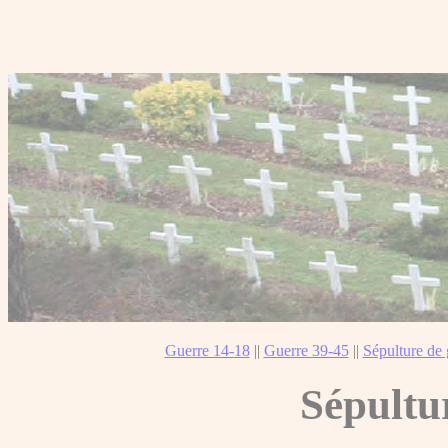
Guerre 14-18
||
Guerre 39-45
||
Sépulture de 
Sépultu