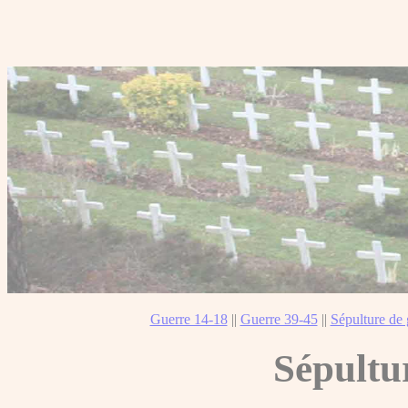
Guerre 14-18
||
Guerre 39-45
||
Sépulture de 
Sépultu