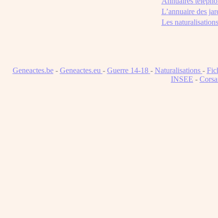
Annuaires télépho
L’annuaire des jar
Les naturalisation
Geneactes.be
-
Geneactes.eu
-
Guerre 14-18
-
Naturalisations
-
Fic
INSEE
-
Corsa