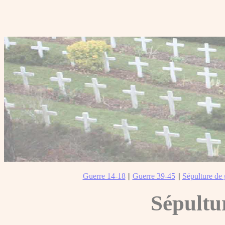
Guerre 14-18
||
Guerre 39-45
||
Sépulture de 
Sépultu