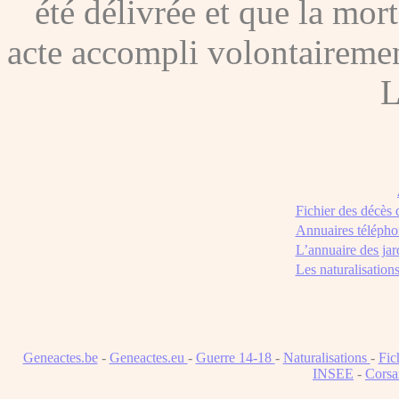
été délivrée et que la mor
acte accompli volontairement
L
Fichier des décès
Annuaires télépho
L’annuaire des jar
Les naturalisation
Geneactes.be
-
Geneactes.eu
-
Guerre 14-18
-
Naturalisations
-
Fic
INSEE
-
Corsa