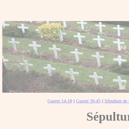
Guerre 14-18
||
Guerre 39-45
||
Sépulture de 
Sépultu