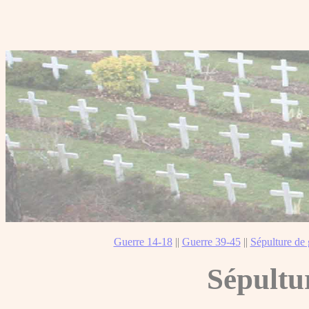
Guerre 14-18
||
Guerre 39-45
||
Sépulture de 
Sépultu