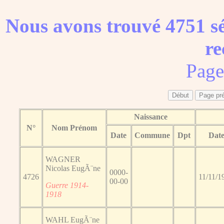
Nous avons trouvé 4751 sé
re
Page
Naissance
N°
Nom Prénom
Date
Commune
Dpt
Dat
WAGNER
Nicolas EugÃ¨ne
0000-
4726
11/11/1
00-00
Guerre 1914-
1918
WAHL EugÃ¨ne