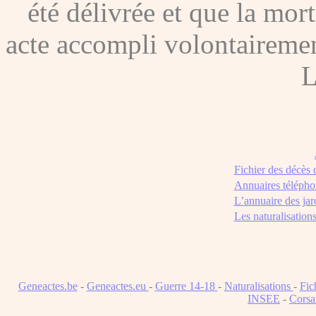
été délivrée et que la mor
acte accompli volontairement
L
Fichier des décès
Annuaires télépho
L’annuaire des jar
Les naturalisation
Geneactes.be
-
Geneactes.eu
-
Guerre 14-18
-
Naturalisations
-
Fic
INSEE
-
Corsa