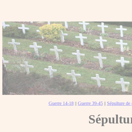
Guerre 14-18
||
Guerre 39-45
||
Sépulture de 
Sépultu