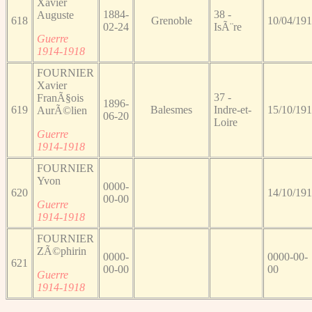
Xavier
1884-
38 -
Auguste
618
Grenoble
10/04/19
02-24
IsÃ¨re
Guerre
1914-1918
FOURNIER
Xavier
37 -
FranÃ§ois
1896-
619
Balesmes
Indre-et-
15/10/19
AurÃ©lien
06-20
Loire
Guerre
1914-1918
FOURNIER
Yvon
0000-
620
14/10/19
00-00
Guerre
1914-1918
FOURNIER
ZÃ©phirin
0000-
0000-00-
621
00-00
00
Guerre
1914-1918