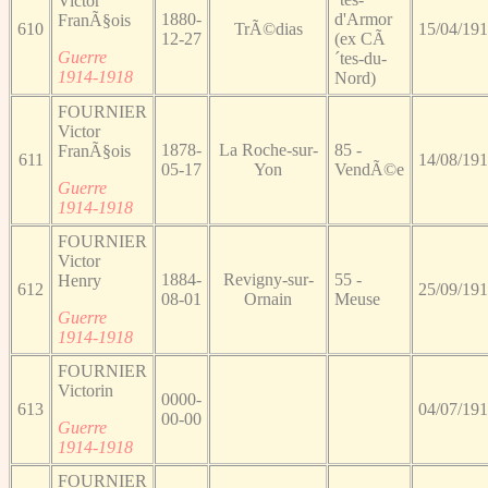
Victor
1880-
d'Armor
FranÃ§ois
610
TrÃ©dias
15/04/19
12-27
(ex CÃ
Guerre
´tes-du-
1914-1918
Nord)
FOURNIER
Victor
1878-
La Roche-sur-
85 -
FranÃ§ois
611
14/08/19
05-17
Yon
VendÃ©e
Guerre
1914-1918
FOURNIER
Victor
1884-
Revigny-sur-
55 -
Henry
612
25/09/19
08-01
Ornain
Meuse
Guerre
1914-1918
FOURNIER
Victorin
0000-
613
04/07/19
00-00
Guerre
1914-1918
FOURNIER