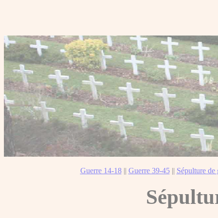
Guerre 14-18
||
Guerre 39-45
||
Sépulture de 
Sépultu