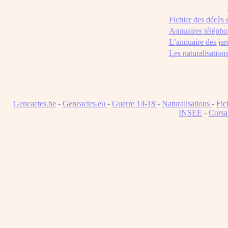
Fichier des décès
Annuaires télépho
L’annuaire des jar
Les naturalisation
Geneactes.be
-
Geneactes.eu
-
Guerre 14-18
-
Naturalisations
-
Fic
INSEE
-
Corsa