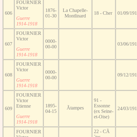
FOURNIER
Victor
1876-
La Chapelle-
606
18 - Cher
01/09/19
01-30
Montlinard
Guerre
1914-1918
FOURNIER
Victor
0000-
607
03/06/19
00-00
Guerre
1914-1918
FOURNIER
Victor
0000-
608
09/12/19
00-00
Guerre
1914-1918
FOURNIER
91 -
Victor
1895-
Essonne
Etienne
Ãtampes
609
24/03/19
04-15
(ex Seine-
Guerre
et-Oise)
1914-1918
22 - CÃ
FOURNIER
´tes-