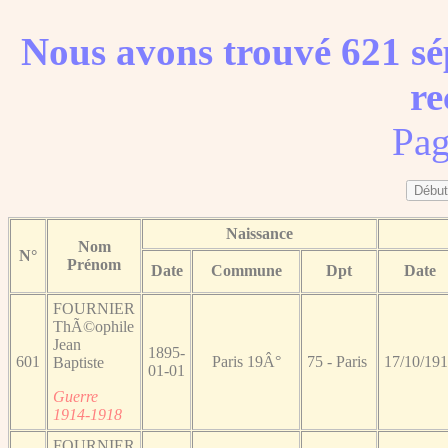
Nous avons trouvé 621 sé
re
Pag
Naissance
Nom
N°
Prénom
Date
Commune
Dpt
Date
FOURNIER
ThÃ©ophile
Jean
1895-
601
Paris 19Â°
75 - Paris
17/10/19
Baptiste
01-01
Guerre
1914-1918
FOURNIER