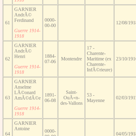
GARNIER
AndrÃ©
0000-
Ferdinand
61
12/08/191
00-00
Guerre 1914-
1918
GARNIER
17 -
AndrÃ©
Charente-
1884-
Henri
62
Montendre
Maritime (ex
23/10/191
07-06
Charente-
Guerre 1914-
InfÃ©rieure)
1918
GARNIER
Anselme
Saint-
LÃ©onard
1891-
53 -
63
OuÃ«n-
02/03/191
AmÃ©dÃ©e
06-08
Mayenne
des-Vallons
Guerre 1914-
1918
GARNIER
Antoine
0000-
64
04/05/191