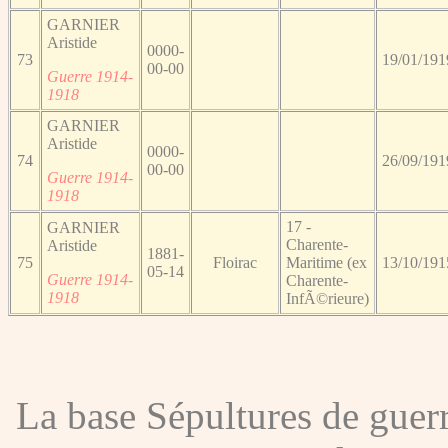
GARNIER
Aristide
0000-
73
19/01/191
00-00
Guerre 1914-
1918
GARNIER
Aristide
0000-
74
26/09/191
00-00
Guerre 1914-
1918
17 -
GARNIER
Charente-
Aristide
1881-
75
Floirac
Maritime (ex
13/10/191
05-14
Guerre 1914-
Charente-
1918
InfÃ©rieure)
La base Sépultures de gue