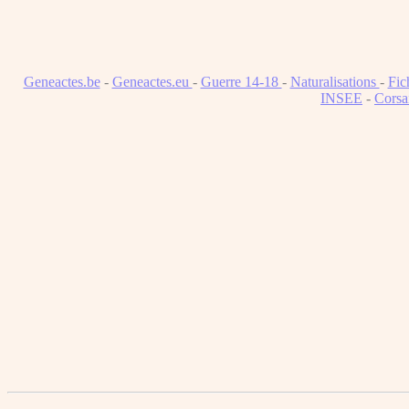
Geneactes.be
-
Geneactes.eu
-
Guerre 14-18
-
Naturalisations
-
Fic
INSEE
-
Corsa