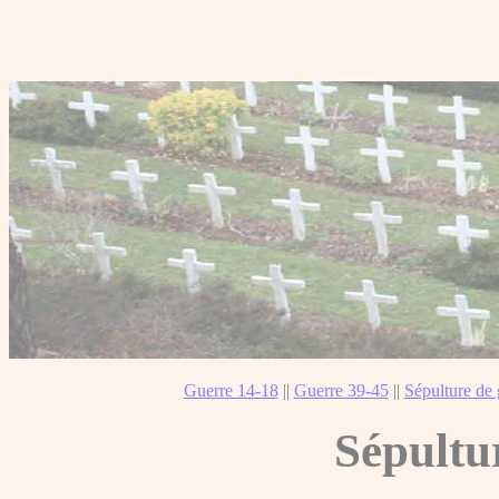
Guerre 14-18
||
Guerre 39-45
||
Sépulture de 
Sépultu