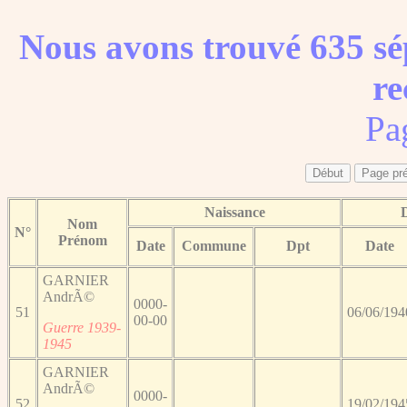
Nous avons trouvé 635 sé
re
Pa
Naissance
Nom
N°
Prénom
Date
Commune
Dpt
Date
GARNIER
AndrÃ©
0000-
51
06/06/194
00-00
Guerre 1939-
1945
GARNIER
AndrÃ©
0000-
52
19/02/194