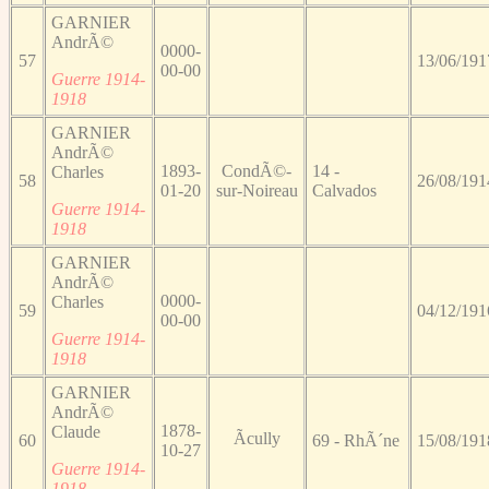
GARNIER
AndrÃ©
0000-
57
13/06/191
00-00
Guerre 1914-
1918
GARNIER
AndrÃ©
1893-
CondÃ©-
14 -
Charles
58
26/08/191
01-20
sur-Noireau
Calvados
Guerre 1914-
1918
GARNIER
AndrÃ©
0000-
Charles
59
04/12/191
00-00
Guerre 1914-
1918
GARNIER
AndrÃ©
1878-
Claude
Ãcully
60
69 - RhÃ´ne
15/08/191
10-27
Guerre 1914-
1918