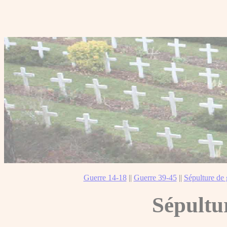
Guerre 14-18
||
Guerre 39-45
||
Sépulture de 
Sépultu