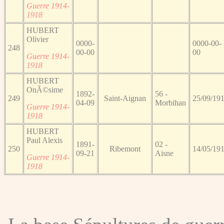
Guerre 1914-
1918
HUBERT
Olivier
0000-
0000-00-
248
00-00
00
Guerre 1914-
1918
HUBERT
OnÃ©sime
1892-
56 -
249
Saint-Aignan
25/09/19
04-09
Morbihan
Guerre 1914-
1918
HUBERT
Paul Alexis
1891-
02 -
250
Ribemont
14/05/19
09-21
Aisne
Guerre 1914-
1918