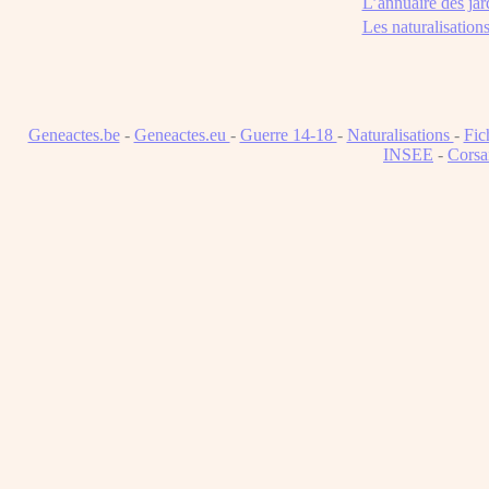
L’annuaire des jar
Les naturalisation
Geneactes.be
-
Geneactes.eu
-
Guerre 14-18
-
Naturalisations
-
Fic
INSEE
-
Corsa