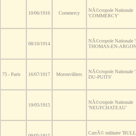
NÃ©cropole Nationale
10/06/1916
Commercy
'COMMERCY'
NÃ©cropole Nationale 
08/10/1914
THOMAS-EN-ARGON
NÃ©cropole Nationale 
75 - Paris
16/07/1917
Moronvilliers
DU-PUITS'
NÃ©cropole Nationale
19/05/1915
'NEUFCHATEAU'
CarrÃ© militaire 'BUL
09/05/1915