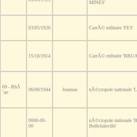
MINES'
03/05/1926
CarrÃ© militaire 'FES'
15/10/1914
CarrÃ© militaire 'BRU
69 - RhÃ
06/08/1944
Joannas
nÃ©cropole nationale '
´ne
0000-00-
nÃ©cropole nationale 'B
00
Bethelainville'