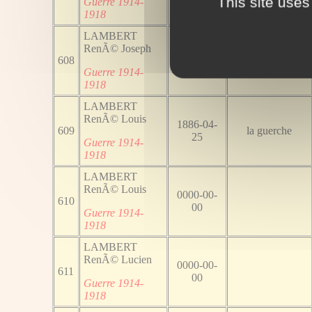
This site uses
Guerre 1914-
1918
LAMBERT
RenÃ© Joseph
0000-00-
608
00
Guerre 1914-
1918
LAMBERT
RenÃ© Louis
1886-04-
609
la guerche
25
Guerre 1914-
1918
LAMBERT
RenÃ© Louis
0000-00-
610
00
Guerre 1914-
1918
LAMBERT
RenÃ© Lucien
0000-00-
611
00
Guerre 1914-
1918