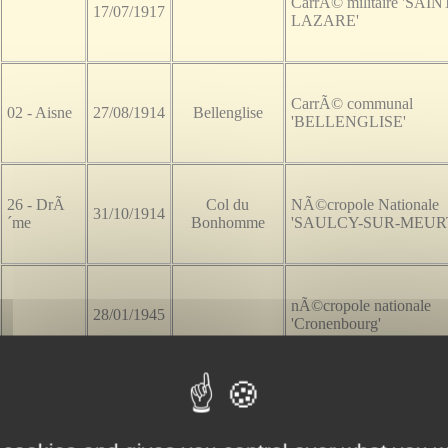
CarrÃ© militaire 'SAIN
17/07/1917
LAZARE'
CarrÃ© communal
02 - Aisne
27/08/1914
Bellenglise
'BELLENGLISE'
26 - DrÃ
Col du
NÃ©cropole Nationale
31/10/1914
´me
Bonhomme
'SAULCY-SUR-MEUR
nÃ©cropole nationale
28/01/1945
'Cronenbourg'
nÃ©cropole nationale 'L
01/10/1915
Souchez
Targette'