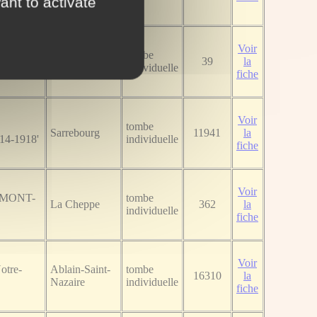
ant to activate
Voir
ois
tombe
Ambleny
39
la
individuelle
fiche
Voir
tombe
Sarrebourg
11941
la
914-1918'
individuelle
fiche
Voir
 'MONT-
tombe
La Cheppe
362
la
individuelle
fiche
Voir
otre-
Ablain-Saint-
tombe
16310
la
Nazaire
individuelle
fiche