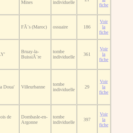
Mines
individuelle
fiche
Voir
FÃ¨s (Maroc)
ossuaire
186
la
fiche
Voir
Bruay-la-
tombe
AY'
361
la
BuissiÃ¨re
individuelle
fiche
Voir
tombe
La Doua'
Villeurbanne
29
la
individuelle
fiche
Voir
ois de
Dombasle-en-
tombe
397
la
Argonne
individuelle
fiche