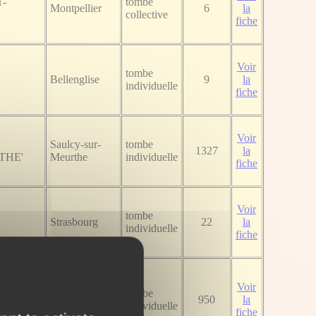
T-
tombe
Montpellier
6
la
collective
fiche
Voir
tombe
Bellenglise
9
la
individuelle
fiche
Voir
Saulcy-sur-
tombe
1327
la
THE'
Meurthe
individuelle
fiche
Voir
tombe
Strasbourg
22
la
individuelle
fiche
Voir
a
NEUVILLE-
tombe
950
la
ST-VAAST
individuelle
fiche