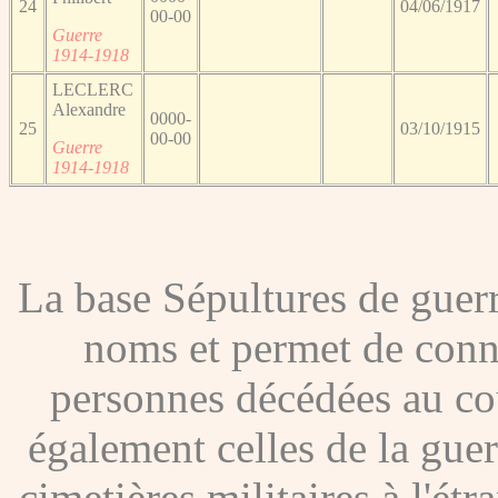
24
04/06/1917
00-00
Guerre
1914-1918
LECLERC
Alexandre
0000-
25
03/10/1915
00-00
Guerre
1914-1918
La base Sépultures de gue
noms et permet de conna
personnes décédées au co
également celles de la gue
cimetières militaires à l'étr