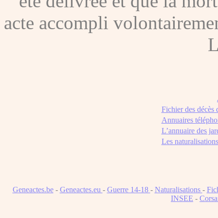
été délivrée et que la mor
acte accompli volontairement
L
Fichier des décès
Annuaires télépho
L’annuaire des jar
Les naturalisation
Geneactes.be
-
Geneactes.eu
-
Guerre 14-18
-
Naturalisations
-
Fic
INSEE
-
Corsa