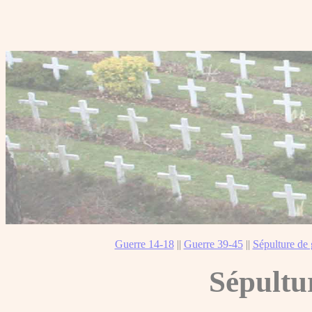
Guerre 14-18
||
Guerre 39-45
||
Sépulture de 
Sépultu