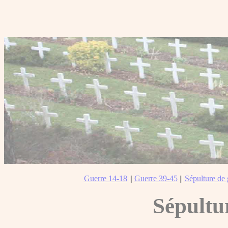
Guerre 14-18
||
Guerre 39-45
||
Sépulture de 
Sépultu