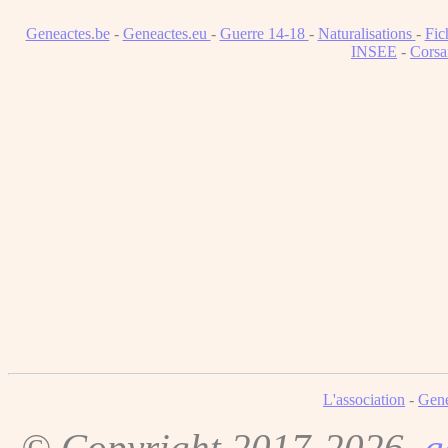
Geneactes.be
-
Geneactes.eu
-
Guerre 14-18
-
Naturalisations
-
Fic
INSEE
-
Corsa
L'association
-
Gene
© Copyright 2017-2026,
g