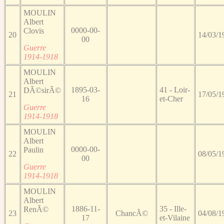
MOULIN
Albert
0000-00-
Clovis
20
14/03/1
00
Guerre
1914-1918
MOULIN
Albert
1895-03-
41 - Loir-
DÃ©sirÃ©
21
17/05/1
16
et-Cher
Guerre
1914-1918
MOULIN
Albert
0000-00-
Paulin
22
08/05/1
00
Guerre
1914-1918
MOULIN
Albert
1886-11-
35 - Ille-
RenÃ©
23
ChancÃ©
04/08/1
17
et-Vilaine