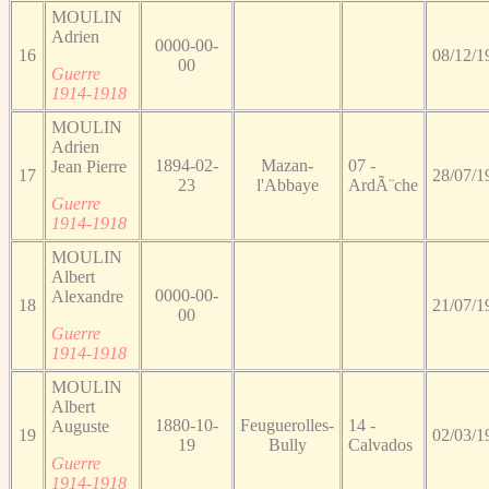
MOULIN
Adrien
0000-00-
16
08/12/1
00
Guerre
1914-1918
MOULIN
Adrien
1894-02-
Mazan-
07 -
Jean Pierre
17
28/07/1
23
l'Abbaye
ArdÃ¨che
Guerre
1914-1918
MOULIN
Albert
0000-00-
Alexandre
18
21/07/1
00
Guerre
1914-1918
MOULIN
Albert
1880-10-
Feuguerolles-
14 -
Auguste
19
02/03/1
19
Bully
Calvados
Guerre
1914-1918