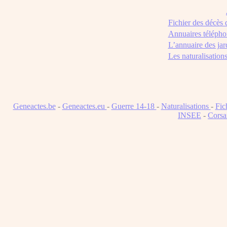
Fichier des décès
Annuaires télépho
L’annuaire des jar
Les naturalisation
Geneactes.be
-
Geneactes.eu
-
Guerre 14-18
-
Naturalisations
-
Fic
INSEE
-
Corsa