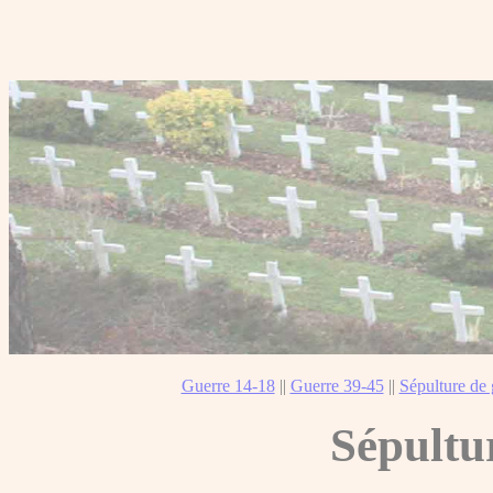
Guerre 14-18
||
Guerre 39-45
||
Sépulture de 
Sépultu