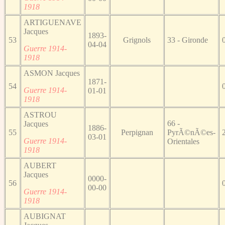
1918
ARTIGUENAVE
Jacques
1893-
53
Grignols
33 - Gironde
04-04
Guerre 1914-
1918
ASMON Jacques
1871-
54
Guerre 1914-
01-01
1918
ASTROU
66 -
Jacques
1886-
55
Perpignan
PyrÃ©nÃ©es-
03-01
Guerre 1914-
Orientales
1918
AUBERT
Jacques
0000-
56
00-00
Guerre 1914-
1918
AUBIGNAT