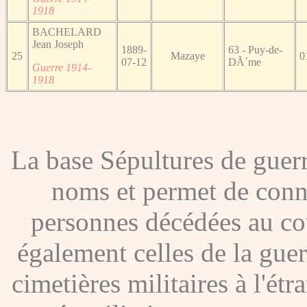
1918
BACHELARD
Jean Joseph
1889-
63 - Puy-de-
25
Mazaye
0
07-12
DÃ´me
Guerre 1914-
1918
La base Sépultures de gue
noms et permet de conna
personnes décédées au co
également celles de la gue
cimetières militaires à l'étr