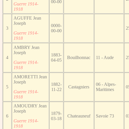
00-00
Guerre 1914-
1918
AGUFFE Jean
Joseph
0000-
3
2
00-00
Guerre 1914-
1918
AMBRY Jean
Joseph
1883-
4
Bouilhonnac
11 - Aude
2
04-05
Guerre 1914-
1918
AMORETTI Jean
Joseph
1882-
06 - Alpes-
5
Castagniers
0
11-22
Maritimes
Guerre 1914-
1918
AMOUDRY Jean
Joseph
1879-
6
Chateauneuf
Savoie 73
0
03-18
Guerre 1914-
1918