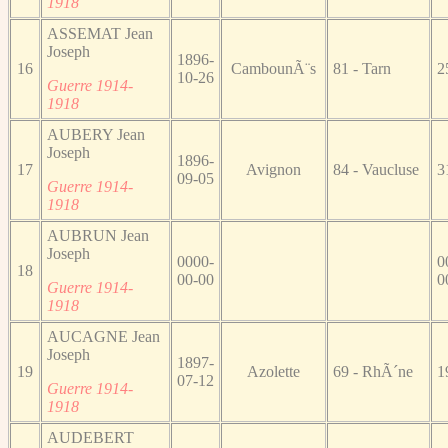
1918
ASSEMAT Jean
Joseph
1896-
16
CambounÃ¨s
81 - Tarn
2
10-26
Guerre 1914-
1918
AUBERY Jean
Joseph
1896-
17
Avignon
84 - Vaucluse
3
09-05
Guerre 1914-
1918
AUBRUN Jean
Joseph
0000-
0
18
00-00
0
Guerre 1914-
1918
AUCAGNE Jean
Joseph
1897-
19
Azolette
69 - RhÃ´ne
1
07-12
Guerre 1914-
1918
AUDEBERT