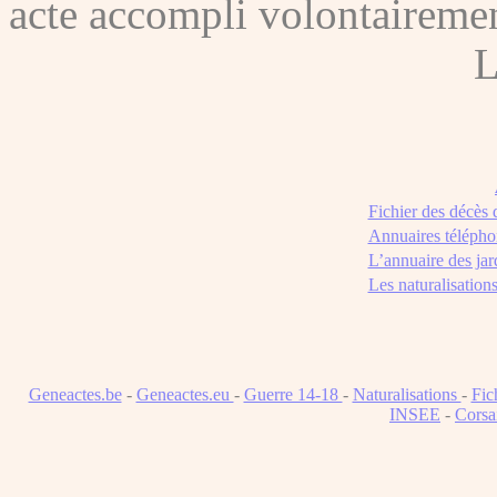
acte accompli volontairement
L
Fichier des décès
Annuaires télépho
L’annuaire des jar
Les naturalisation
Geneactes.be
-
Geneactes.eu
-
Guerre 14-18
-
Naturalisations
-
Fic
INSEE
-
Corsa