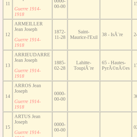
0000-
11
1
00-00
Guerre 1914-
1918
ARMEILLER
Jean Joseph
1872-
Saint-
12
38 - IsÃ¨re
2
11-28
Maurice-l'Exil
Guerre 1914-
1918
ARRIEUDARRE
Jean Joseph
1885-
Lahitte-
65 - Hautes-
13
1
02-28
ToupiÃ¨re
PyrÃ©nÃ©es
Guerre 1914-
1918
ARROS Jean
Joseph
0000-
14
3
00-00
Guerre 1914-
1918
ARTUS Jean
Joseph
0000-
15
0
00-00
Guerre 1914-