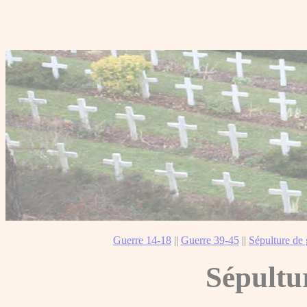
Guerre 14-18
||
Guerre 39-45
||
Sépulture de 
Sépultu