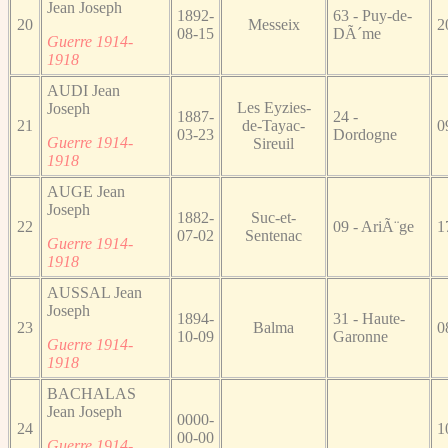
Jean Joseph
1892-
63 - Puy-de-
20
Messeix
2
08-15
DÃ´me
Guerre 1914-
1918
AUDI Jean
Les Eyzies-
Joseph
1887-
24 -
21
de-Tayac-
0
03-23
Dordogne
Guerre 1914-
Sireuil
1918
AUGE Jean
Joseph
1882-
Suc-et-
22
09 - AriÃ¨ge
1
07-02
Sentenac
Guerre 1914-
1918
AUSSAL Jean
Joseph
1894-
31 - Haute-
23
Balma
0
10-09
Garonne
Guerre 1914-
1918
BACHALAS
Jean Joseph
0000-
24
1
00-00
Guerre 1914-