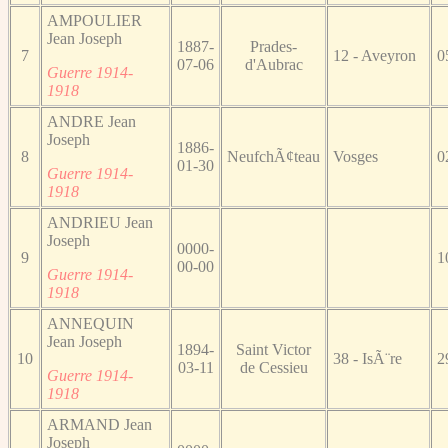
AMPOULIER
Jean Joseph
1887-
Prades-
7
12 - Aveyron
0
07-06
d'Aubrac
Guerre 1914-
1918
ANDRE Jean
Joseph
1886-
8
NeufchÃ¢teau
Vosges
0
01-30
Guerre 1914-
1918
ANDRIEU Jean
Joseph
0000-
9
1
00-00
Guerre 1914-
1918
ANNEQUIN
Jean Joseph
1894-
Saint Victor
10
38 - IsÃ¨re
2
03-11
de Cessieu
Guerre 1914-
1918
ARMAND Jean
Joseph